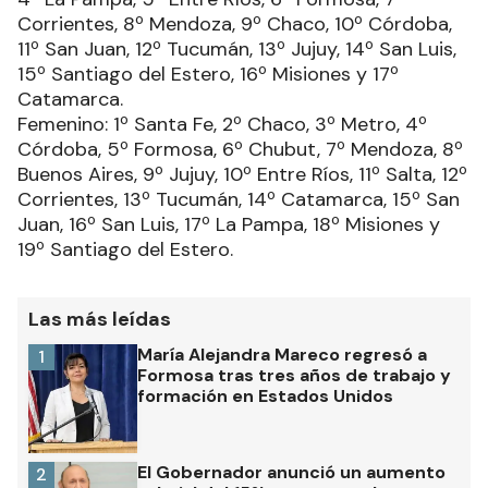
Corrientes, 8º Mendoza, 9º Chaco, 10º Córdoba,
11º San Juan, 12º Tucumán, 13º Jujuy, 14º San Luis,
15º Santiago del Estero, 16º Misiones y 17º
Catamarca.
Femenino: 1º Santa Fe, 2º Chaco, 3º Metro, 4º
Córdoba, 5º Formosa, 6º Chubut, 7º Mendoza, 8º
Buenos Aires, 9º Jujuy, 10º Entre Ríos, 11º Salta, 12º
Corrientes, 13º Tucumán, 14º Catamarca, 15º San
Juan, 16º San Luis, 17º La Pampa, 18º Misiones y
19º Santiago del Estero.
Las más leídas
María Alejandra Mareco regresó a
1
Formosa tras tres años de trabajo y
formación en Estados Unidos
El Gobernador anunció un aumento
2