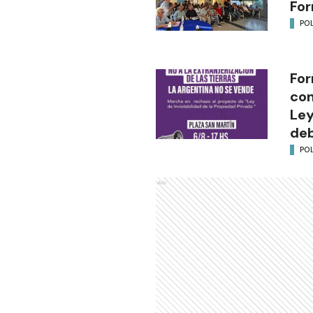
Fo
POL
For
con
Ley
deb
POL
Ads