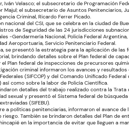
r, Iván Velasco; el subsecretario de Programación Fede
r Majul; el subsecretario de Asuntos Penitenciarios, Jul
igencia Criminal, Ricardo Ferrer Picado.
n nacional del CSI, que se celebra en la ciudad de Bue
istros de Seguridad de las 24 jurisdicciones subnacio
ales -Gendarmería Nacional, Policía Federal Argentina,
dad Aeroportuaria, Servicio Penitenciario Federal.
a, se presentó la estrategia para la aplicación de las 
orial, brindando detalles sobre el Plan federal de cap
y el Plan federal de inspecciones de precursores quími
tigación criminal informaron los avances y resultados
Federales (SIFCOP) y del Comando Unificado Federal 
así como sobre la labor de Policía Científica.
indaron detalles del trabajo realizado contra la Trata
idad sexual y presentó el Sistema federal de búsqued
extraviadas (SIFEBU).
ere a políticas penitenciarias, informaron el avance de 
 riesgo. También se brindaron detalles del Plan de en
hincapié en la importancia de evitar que lleguen a ma