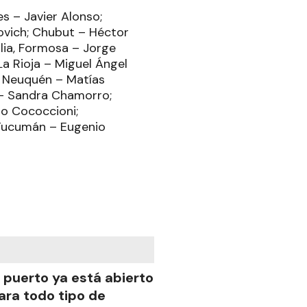
s – Javier Alonso;
vich; Chubut – Héctor
glia, Formosa – Jorge
La Rioja – Miguel Ángel
; Neuquén – Matías
n – Sandra Chamorro;
lo Cococcioni;
 Tucumán – Eugenio
l puerto ya está abierto
ara todo tipo de