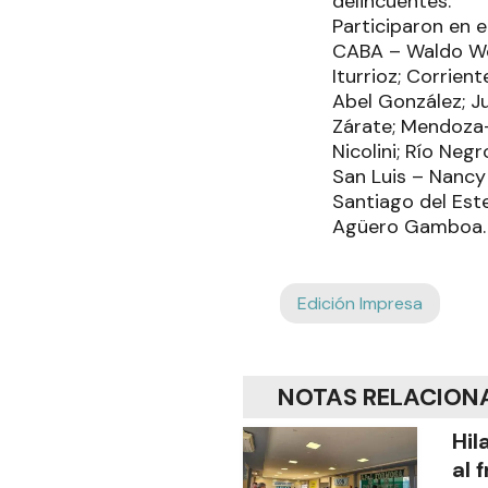
delincuentes.
Participaron en e
CABA – Waldo Wo
Iturrioz; Corrie
Abel González; Ju
Zárate; Mendoza-
Nicolini; Río Ne
San Luis – Nancy
Santiago del Est
Agüero Gamboa.
Edición Impresa
NOTAS RELACION
Hil
al 