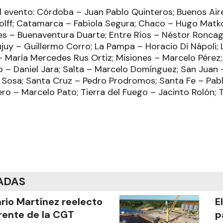
l evento: Córdoba – Juan Pablo Quinteros; Buenos Aire
lff; Catamarca – Fabiola Segura; Chaco – Hugo Matko
ntes – Buenaventura Duarte; Entre Ríos – Néstor Ronca
juy – Guillermo Corro; La Pampa – Horacio Di Nápoli; 
 María Mercedes Rus Ortiz; Misiones – Marcelo Pérez
gro – Daniel Jara; Salta – Marcelo Domínguez; San Jua
 Sosa; Santa Cruz – Pedro Prodromos; Santa Fe – Pab
ero – Marcelo Pato; Tierra del Fuego – Jacinto Rolón;
ADAS
ario Martínez reelecto
E
frente de la CGT
p