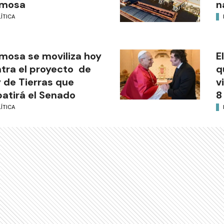
rmosa
n
ÍTICA
mosa se moviliza hoy
E
tra el proyecto de
q
 de Tierras que
v
atirá el Senado
8
ÍTICA