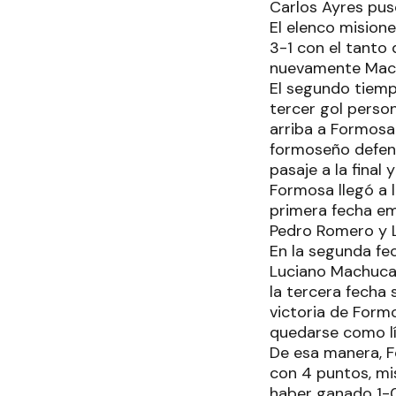
Carlos Ayres pus
El elenco misione
3-1 con el tanto
nuevamente Mach
El segundo tiemp
tercer gol perso
arriba a Formosa
formoseño defendi
pasaje a la final
Formosa llegó a l
primera fecha em
Pedro Romero y L
En la segunda fe
Luciano Machuca,
la tercera fecha
victoria de Form
quedarse como líd
De esa manera, F
con 4 puntos, m
haber ganado 1-0 