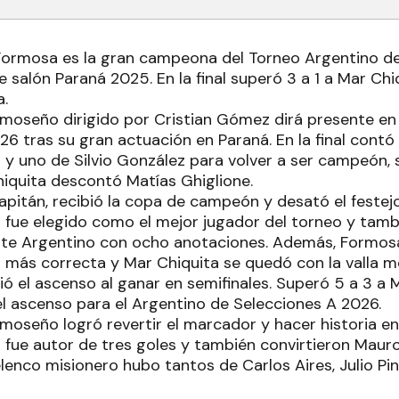
Formosa es la gran campeona del Torneo Argentino de
 salón Paraná 2025. En la final superó 3 a 1 a Mar Ch
a.
moseño dirigido por Cristian Gómez dirá presente en 
26 tras su gran actuación en Paraná. En la final contó
y uno de Silvio González para volver a ser campeón, s
hiquita descontó Matías Ghiglione.
capitán, recibió la copa de campeón y desató el festej
fue elegido como el mejor jugador del torneo y tamb
ste Argentino con ocho anotaciones. Además, Formosa 
más correcta y Mar Chiquita se quedó con la valla m
 el ascenso al ganar en semifinales. Superó 5 a 3 a Mi
el ascenso para el Argentino de Selecciones A 2026.
moseño logró revertir el marcador y hacer historia en
fue autor de tres goles y también convirtieron Mauro
elenco misionero hubo tantos de Carlos Aires, Julio P