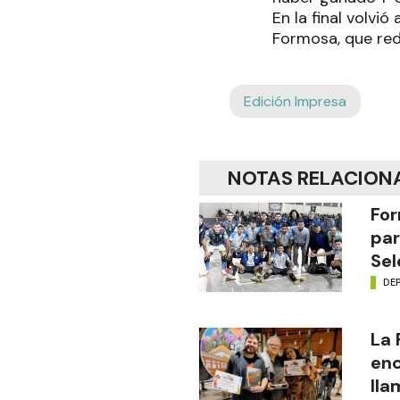
En la final volvió
Formosa, que red
Edición Impresa
NOTAS RELACION
For
par
Sel
DE
La
enc
lla