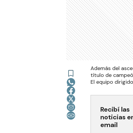
Además del ascen
título de campeón
El equipo dirigi
Recibí las
noticias e
email