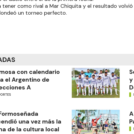
 a tener como rival a Mar Chiquita y el resultado volvió
ondeó un torneo perfecto.
ADAS
mosa con calendario
S
a el Argentino de
y
ecciones A
D
PORTES
 Formoseñada
A
endió una vez más la
P
ma de la cultura local