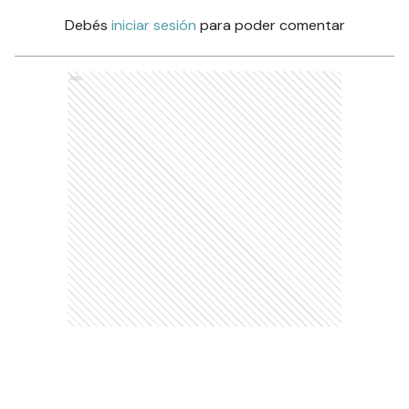
Debés
iniciar sesión
para poder comentar
Ads