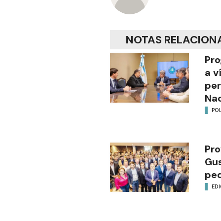
NOTAS RELACION
Pro
a v
per
Nac
POL
Pro
Gus
ped
EDI