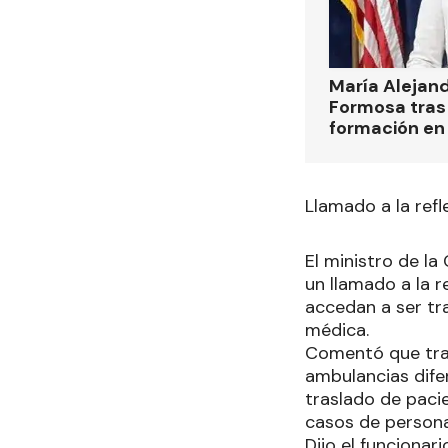
María Alejan
Formosa tras 
formación en
Llamado a la refl
El ministro de l
un llamado a la r
accedan a ser tr
médica.
Comentó que tra
ambulancias difer
traslado de paci
casos de persona
Dijo el funciona