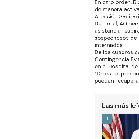
En otro orden, Bi
de manera activa 
Atención Sanitari
Del total, 40 per
asistencia respir
sospechosos de C
internados.
De los cuadros co
Contingencia Evita
en el Hospital d
“De estas person
puedan recuperar 
Las más le
1