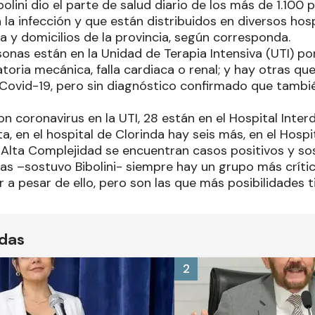
bolini dio el parte de salud diario de los más de 1.100
la infección y que están distribuidos en diversos hos
a y domicilios de la provincia, según corresponda.
sonas están en la Unidad de Terapia Intensiva (UTI) p
atoria mecánica, falla cardiaca o renal; y hay otras qu
ovid-19, pero sin diagnóstico confirmado que tambi
n coronavirus en la UTI, 28 están en el Hospital Interdi
, en el hospital de Clorinda hay seis más, en el Hospita
e Alta Complejidad se encuentran casos positivos y s
as –sostuvo Bibolini- siempre hay un grupo más críti
a pesar de ello, pero son las que más posibilidades ti
ídas
2