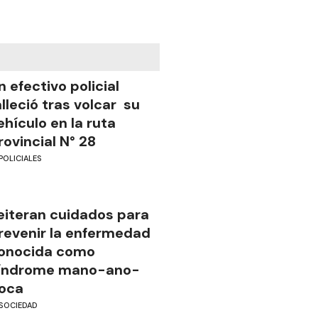
n efectivo policial
alleció tras volcar su
ehículo en la ruta
rovincial N° 28
POLICIALES
eiteran cuidados para
revenir la enfermedad
onocida como
índrome mano-ano-
oca
SOCIEDAD