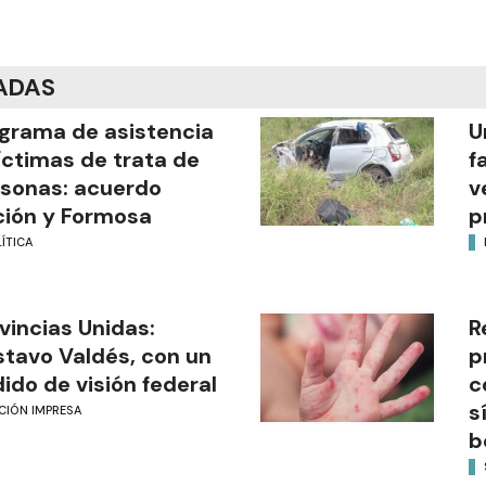
ADAS
grama de asistencia
U
íctimas de trata de
f
sonas: acuerdo
v
ión y Formosa
p
ÍTICA
vincias Unidas:
R
tavo Valdés, con un
p
ido de visión federal
c
s
CIÓN IMPRESA
b