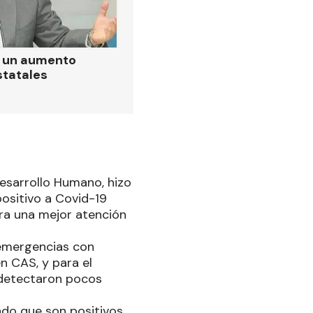
ó un aumento
statales
Desarrollo Humano, hizo
positivo a Covid-19
ra una mejor atención
 emergencias con
n CAS, y para el
 detectaron pocos
do que son positivos,