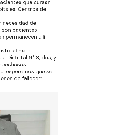
 pacientes que cursan
pitales, Centros de
or necesidad de
e son pacientes
én permanecen allí
strital de la
l Distrital N° 8, dos; y
ospechosos.
co, esperemos que se
enen de fallecer”.