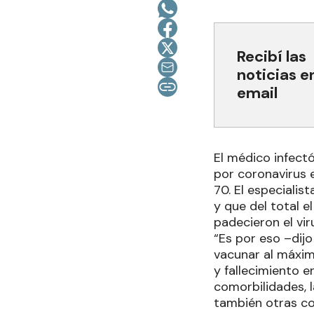
Recibí las
noticias e
email
El médico infectó
por coronavirus e
70. El especialis
y que del total 
padecieron el vir
“Es por eso –dijo
vacunar al máxim
y fallecimiento 
comorbilidades, 
también otras co