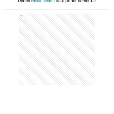
Debés
iniciar sesión
para poder comentar
Ads