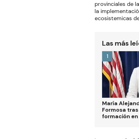
provinciales de l
la implementación
ecosistemicas de 
Las más le
1
María Alejan
Formosa tras 
formación en