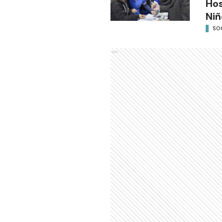
Hos
Niñ
SO
Ads