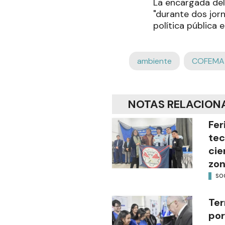
La encargada del
"durante dos jor
política pública 
ambiente
COFEMA
NOTAS RELACION
Fer
tec
cie
zon
SO
Ter
por