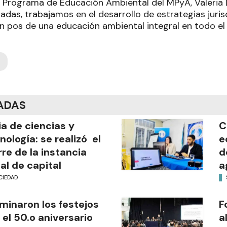
 Programa de Educación Ambiental del MPyA, Valeria D
nadas, trabajamos en el desarrollo de estrategias juri
en pos de una educación ambiental integral en todo el 
ADAS
ia de ciencias y
C
nología: se realizó el
e
rre de la instancia
d
al de capital
a
CIEDAD
minaron los festejos
F
 el 50.o aniversario
a