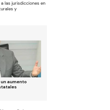
a las jurisdicciones en
turales y
ó un aumento
statales