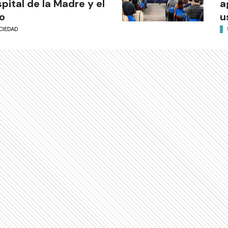
pital de la Madre y el
a
o
u
CIEDAD