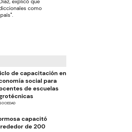
íaz, explicó que
sdiccionales como
país".
iclo de capacitación en
conomía social para
ocentes de escuelas
grotécnicas
SOCIEDAD
ormosa capacitó
lrededor de 200