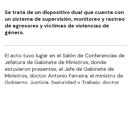
Se trata de un dispositivo dual que cuenta con
un sistema de supervisión, monitoreo y rastreo
de agresores y víctimas de violencias de
género.
El acto tuvo lugar en el Salón de Conferencias de
Jefatura de Gabinete de Ministros, donde
estuvieron presentes, el Jefe de Gabinete de
Ministros, doctor Antonio Ferreira; el ministro de
Gobierno, Justicia, Seguridad y Trabajo, doctor
Jorge González; el subsecretario de Acceso a la
Justicia del Ministerio de Justicia y Derechos
Humanos de la Nación, doctor Víctor Hugo
Oyarzo; el presidente del Superior Tribunal de
Justicia, doctor Ricardo Cabrera; y la licenciada
Angélica García, a cargo de La Secretaría de la
Mujer de la provincia.