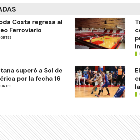
ADAS
oda Costa regresa al
T
eo Ferroviario
c
p
PORTES
I
tana superó a Sol de
E
rica por la fecha 16
e
l
PORTES