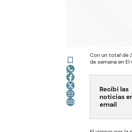
Con un total de 
de semana en El 
Recibí las
noticias e
email
El viernes por la