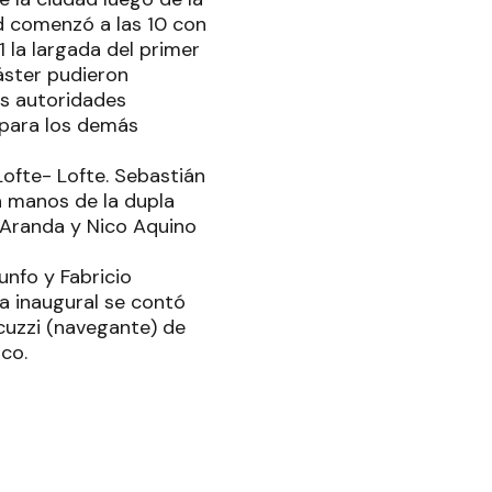
ad comenzó a las 10 con
1 la largada del primer
Máster pudieron
las autoridades
 para los demás
Lofte- Lofte. Sebastián
n manos de la dupla
 Aranda y Nico Aquino
unfo y Fabricio
a inaugural se contó
ccuzzi (navegante) de
co.