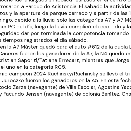
gresaron a Parque de Asistencia. El sábado la activid
otos y la apertura de parque cerrado y a partir de las 1
mingo, debido a la lluvia, solo las categorías A7 y A7 
er PC del día, luego la lluvia complicó el recorrido y 
seguridad dar por terminada la competencia tomando
 tiempos registrados el día sábado.
 en la A7 Máster quedó para el auto #612 de la dupla 
Cáceres fueron los ganadores de la A7, la N4 quedó e
istian Saporiti/Tatiana Errecart, mientras que Jorge
el uno en la categoría RC5.
omio campeón 2024 Ruchinsky/Ruchinsky se llevó el tri
Juroczko fueron los ganadores en la A5. En esta fech
Rocío Zarza (navegante) de Villa Escolar, Agostina Ya
y Facundo Jensen (navegante) de colonia Benítez, Cha