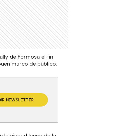
lly de Formosa el fin
buen marco de público.
BIR NEWSLETTER
e la ciudad luego de la