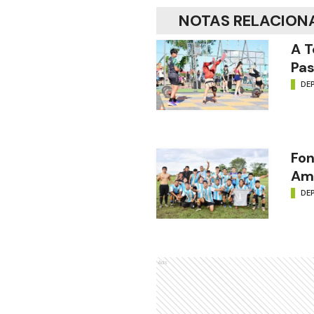
NOTAS RELACION
A T
Pas
DE
Fon
Amé
DE
Ads