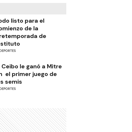
odo listo para el
omienzo de la
retemporada de
nstituto
DEPORTES
l Ceibo le ganó a Mitre
n el primer juego de
as semis
DEPORTES