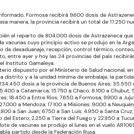
informado, Formosa recibirá 9.600 dosis de Astrazene
esa manera, la provincia recibirá un total de 17.250 n
én el reparto de 804.000 dosis de Astrazeneca que 
de vacunas cuyo principio activo se produjo en la Arg
eso de desaduanaje, recepción, control térmico, conteo
, entre ayer y hoy las 24 provincias del país recibirá
el Instituto Gamaleya.
terio dispuesto por el Ministerio de Salud nacional, e
 distrito y a la unidad mínima de embalaje, la partida
234.450 dosis a la provincia de Buenos Aires; 35.550
 5.400 a Catamarca; 15.750 a Chaco; 8.100 a Chubut;
es; 18.450 a Entre Ríos; 7.650 a Formosa; 9.900 a Juj
 27.000 a Mendoza; 17.100 a Misiones; 9.000 a Neuquén
0.800 a San Juan; 6750 a San Luis; 4.950 a Santa Cruz;
o del Estero; 2.250 a Tierra del Fuego y 22.950 a Tuc
 lote de vacunas se produjo el lunes en el vuelo AR106
abía partido desde la Federación Rusa.