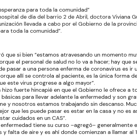
 esperanza para toda la comunidad”
hospital de día del barrio 2 de Abril, doctora Viviana
zación llevada a cabo por el Gobierno de la provincia
para toda la comunidad”.
ó que si bien “estamos atravesando un momento muy d
orque el personal de salud no lo va a hacer; hay que s
de pasar a una persona enferma de coronavirus es ir u
porque allí se controla al paciente, es la única forma 
ue este virus progrese a algo mayor”.
izo fuerte hincapié en que el Gobierno le ofrece a t
básicas para llevar adelante la enfermedad y son grat
irme y nosotros estamos trabajando sin descanso. Muc
jor que les puede pasar es estar en la casa y no es as
star cuidados en un CAS”.
enfermedad tiene su curso –agregó– generalmente el
y falta de aire y es ahí donde comienzan a llamar al 10