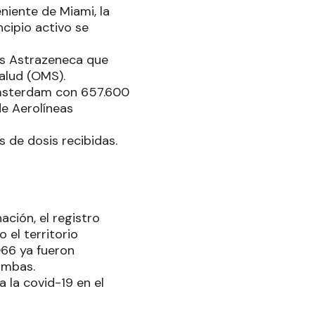
niente de Miami, la
cipio activo se
as Astrazeneca que
alud (OMS).
Ámsterdam con 657.600
e Aerolíneas
s de dosis recibidas.
ción, el registro
 el territorio
066 ya fueron
ambas.
a la covid-19 en el