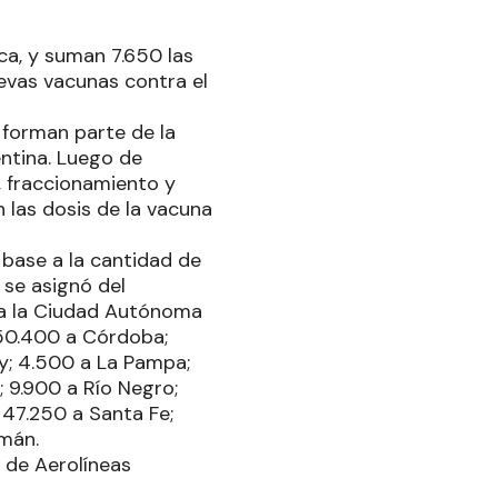
ca, y suman 7.650 las
uevas vacunas contra el
forman parte de la
entina. Luego de
, fraccionamiento y
n las dosis de la vacuna
n base a la cantidad de
 se asignó del
 a la Ciudad Autónoma
 50.400 a Córdoba;
uy; 4.500 a La Pampa;
; 9.900 a Río Negro;
 47.250 a Santa Fe;
umán.
1 de Aerolíneas