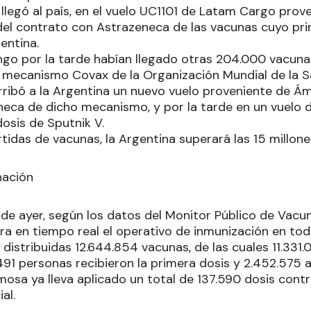
legó al país, en el vuelo UC1101 de Latam Cargo prove
del contrato con Astrazeneca de las vacunas cuyo prin
entina.
go por la tarde habían llegado otras 204.000 vacun
 mecanismo Covax de la Organización Mundial de la S
rribó a la Argentina un nuevo vuelo proveniente de 
eca de dicho mecanismo, y por la tarde en un vuelo d
osis de Sputnik V.
idas de vacunas, la Argentina superará las 15 millone
nación
de ayer, según los datos del Monitor Público de Vacuna
a en tiempo real el operativo de inmunización en todo
 distribuidas 12.644.854 vacunas, de las cuales 11.331.
.491 personas recibieron la primera dosis y 2.452.575 
mosa ya lleva aplicado un total de 137.590 dosis contr
al.