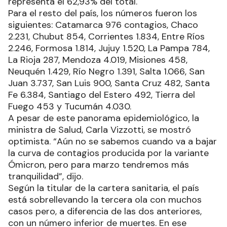
representa el 62,93% del total.
Para el resto del país, los números fueron los
siguientes: Catamarca 976 contagios, Chaco
2.231, Chubut 854, Corrientes 1.834, Entre Ríos
2.246, Formosa 1.814, Jujuy 1.520, La Pampa 784,
La Rioja 287, Mendoza 4.019, Misiones 458,
Neuquén 1.429, Río Negro 1.391, Salta 1.066, San
Juan 3.737, San Luis 900, Santa Cruz 482, Santa
Fe 6.384, Santiago del Estero 492, Tierra del
Fuego 453 y Tucumán 4.030.
A pesar de este panorama epidemiológico, la
ministra de Salud, Carla Vizzotti, se mostró
optimista. “Aún no se sabemos cuando va a bajar
la curva de contagios producida por la variante
Ómicron, pero para marzo tendremos más
tranquilidad”, dijo.
Según la titular de la cartera sanitaria, el país
está sobrellevando la tercera ola con muchos
casos pero, a diferencia de las dos anteriores,
con un número inferior de muertes. En ese