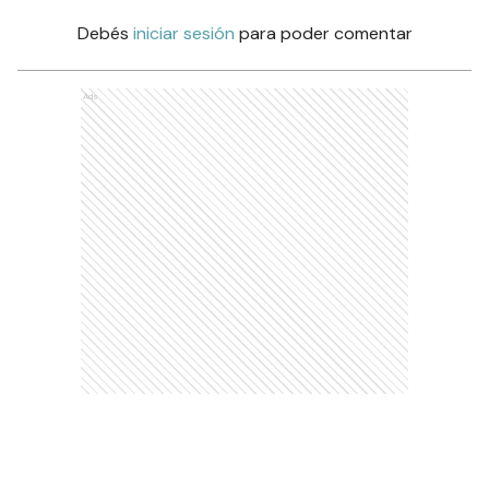
Debés
iniciar sesión
para poder comentar
Ads