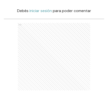
Debés
iniciar sesión
para poder comentar
Ads