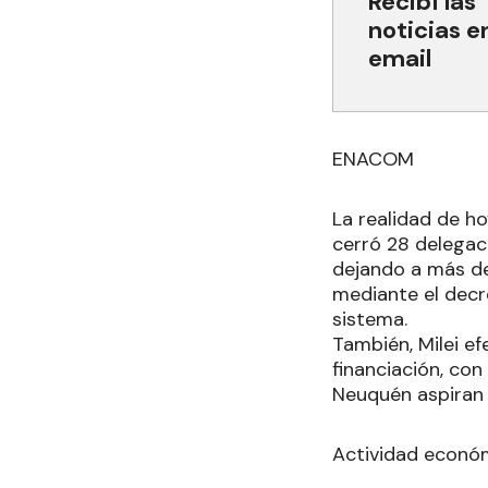
Recibí las
noticias e
email
ENACOM
La realidad de ho
cerró 28 delegac
dejando a más de
mediante el decr
sistema.
También, Milei ef
financiación, con
Neuquén aspiran t
Actividad econó