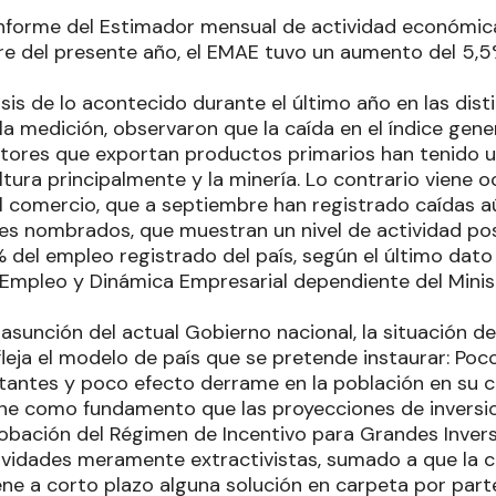
informe del Estimador mensual de actividad económica
re del presente año, el EMAE tuvo un aumento del 5,
álisis de lo acontecido durante el último año en las dis
a medición, observaron que la caída en el índice gene
tores que exportan productos primarios han tenido u
ltura principalmente y la minería. Lo contrario viene 
l comercio, que a septiembre han registrado caídas 
es nombrados, que muestran un nivel de actividad pos
% del empleo registrado del país, según el último dato
Empleo y Dinámica Empresarial dependiente del Minist
asunción del actual Gobierno nacional, la situación de
leja el modelo de país que se pretende instaurar: Poc
tantes y poco efecto derrame en la población en su 
ene como fundamento que las proyecciones de inversion
robación del Régimen de Incentivo para Grandes Inversi
ividades meramente extractivistas, sumado a que la c
ene a corto plazo alguna solución en carpeta por part