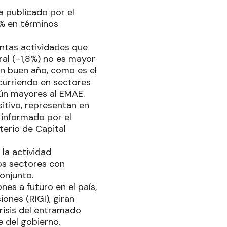
 publicado por el
5% en términos
tintas actividades que
ral (-1,8%) no es mayor
n buen año, como es el
ocurriendo en sectores
aún mayores al EMAE.
itivo, representan en
 informado por el
erio de Capital
 la actividad
os sectores con
conjunto.
es a futuro en el país,
ones (RIGI), giran
risis del entramado
e del gobierno.