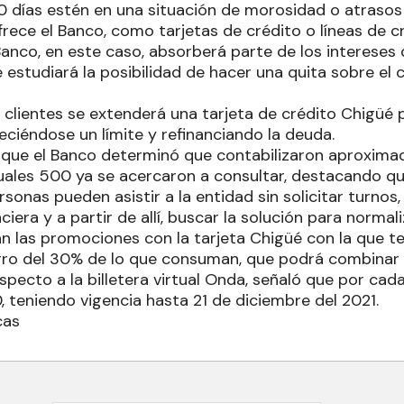
90 días estén en una situación de morosidad o atraso
ece el Banco, como tarjetas de crédito o líneas de cr
Banco, en este caso, absorberá parte de los intereses 
 estudiará la posibilidad de hacer una quita sobre el 
 clientes se extenderá una tarjeta de crédito Chigüé
eciéndose un límite y refinanciando la deuda.
ó que el Banco determinó que contabilizaron aproxi
 cuales 500 ya se acercaron a consultar, destacando q
ersonas pueden asistir a la entidad sin solicitar turno
nciera y a partir de allí, buscar la solución para normal
 las promociones con la tarjeta Chigüé con la que te
egro del 30% de lo que consuman, que podrá combinar c
especto a la billetera virtual Onda, señaló que por c
 teniendo vigencia hasta 21 de diciembre del 2021.
cas