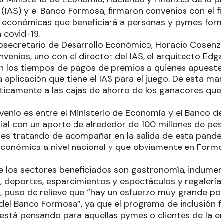
 (IAS) y el Banco Formosa, firmaron convenios con el f
s económicas que beneficiará a personas y pymes fo
 covid-19.
ubsecretario de Desarrollo Económico, Horacio Cosenza
venios, uno con el director del IAS, el arquitecto Edg
án los tiempos de pagos de premios a quienes apuesten
 la aplicación que tiene el IAS para el juego. De esta ma
ticamente a las cajas de ahorro de los ganadores que
venio es entre el Ministerio de Economía y el Banco d
ial con un aporte de alrededor de 100 millones de pe
res tratando de acompañar en la salida de esta pande
 económica a nivel nacional y que obviamente en For
e los sectores beneficiados son gastronomía, indument
, deportes, esparcimientos y espectáculos y regalería
, puso de relieve que “hay un esfuerzo muy grande po
y del Banco Formosa”, ya que el programa de inclusión
stá pensando para aquellas pymes o clientes de la e