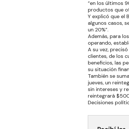
“en los últimos 
productos que ofr
Y explicó que el 
algunos casos, se
un 20%”.
Además, para los
operando, establ
A su vez, precis
clientes, de los
beneficios, las p
su situación fina
También se suman
jueves, un reint
sin intereses y r
reintegrará $500,
Decisiones políti