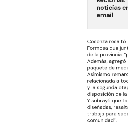
Recibí las
noticias e
email
Cosenza resaltó 
Formosa que junt
de la provincia, 
Además, agregó q
paquete de medid
Asimismo remarcó
relacionada a tod
y la segunda etap
disposición de la
Y subrayó que ta
diseñadas, resalt
trabaja para sabe
comunidad”.