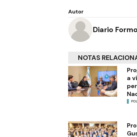
Autor
Diario Form
NOTAS RELACION
Pro
a v
per
Nac
POL
Pro
Gus