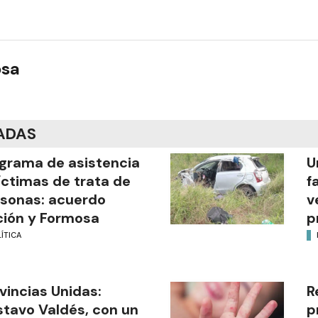
osa
ADAS
grama de asistencia
U
íctimas de trata de
f
sonas: acuerdo
v
ión y Formosa
p
ÍTICA
vincias Unidas:
R
tavo Valdés, con un
p