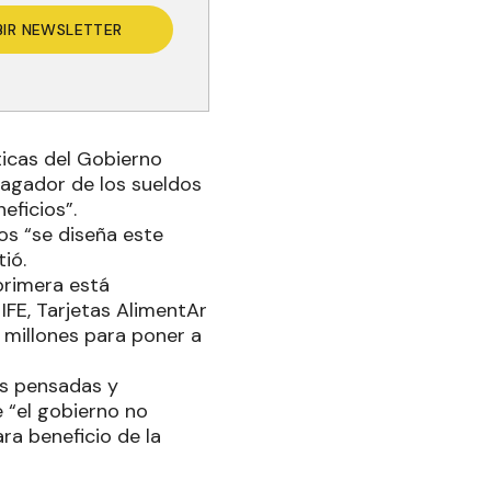
BIR NEWSLETTER
ticas del Gobierno
agador de los sueldos
eficios”.
os “se diseña este
ió.
primera está
 IFE, Tarjetas AlimentAr
0 millones para poner a
as pensadas y
e “el gobierno no
ra beneficio de la