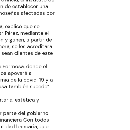
in de establecer una
rmoseñas afectadas por
, explicó que se
ar Pérez, mediante el
 y ganen, a partir de
nera, se les acreditará
 sean clientes de este
e Formosa, donde el
sos apoyará a
mia de la covid-19 y a
mosa también sucede”
aria, estética y
.
r parte del gobierno
 financiera Con todos
ntidad bancaria, que