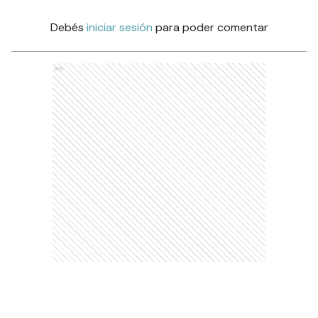
Debés
iniciar sesión
para poder comentar
Ads