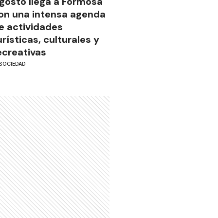
gosto llega a Formosa
on una intensa agenda
e actividades
urísticas, culturales y
ecreativas
SOCIEDAD