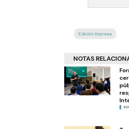
Edición Impresa
NOTAS RELACION
For
cer
púb
res
Int
SO