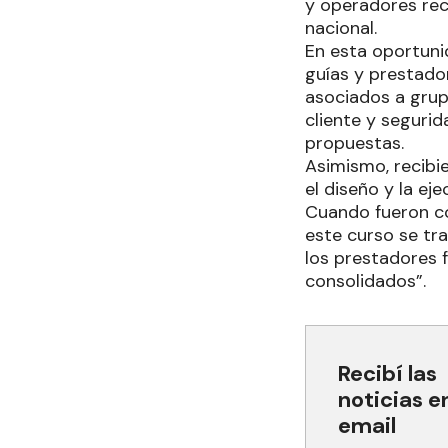
y operadores rece
nacional.
En esta oportuni
guías y prestador
asociados a grup
cliente y segurid
propuestas.
Asimismo, recibi
el diseño y la ej
Cuando fueron co
este curso se tra
los prestadores 
consolidados”.
Recibí las
noticias e
email