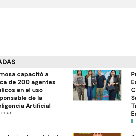
ADAS
mosa capacitó a
P
ca de 200 agentes
E
licos en el uso
C
ponsable de la
S
eligencia Artificial
T
E
CIEDAD