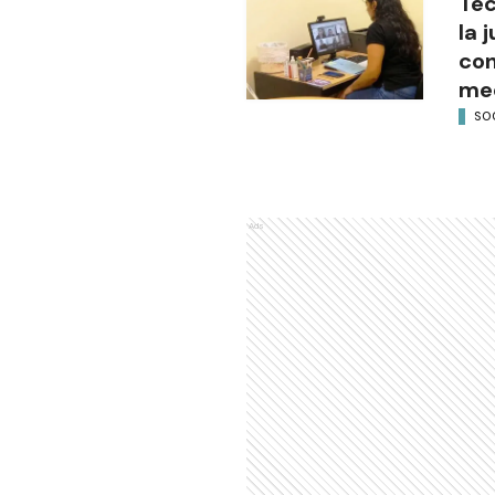
Tec
la 
con
med
SO
Ads