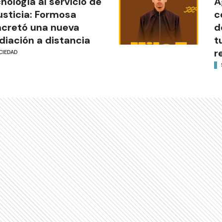
nología al servicio de
A
justicia: Formosa
c
cretó una nueva
d
iación a distancia
t
r
CIEDAD