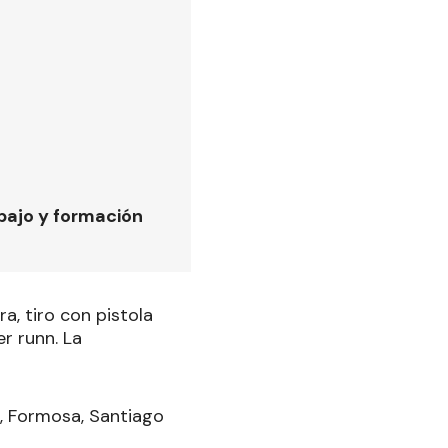
bajo y formación
a, tiro con pistola
er runn. La
s, Formosa, Santiago