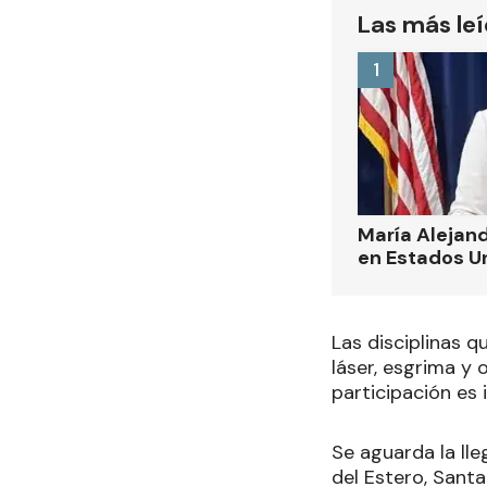
Las más le
1
María Alejand
en Estados U
Las disciplinas q
láser, esgrima y 
participación es 
Se aguarda la ll
del Estero, Santa