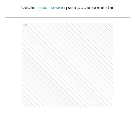
Debés
iniciar sesión
para poder comentar
Ads