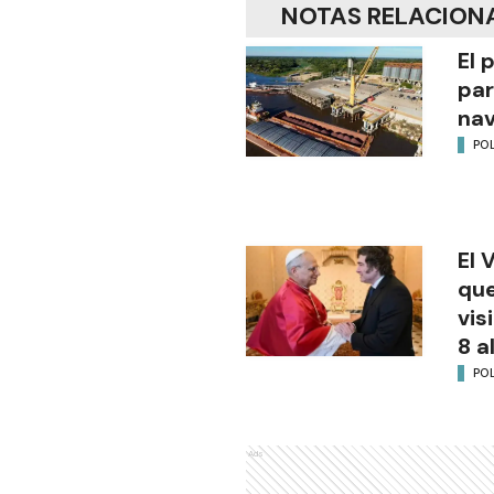
NOTAS RELACION
El 
par
na
POL
El 
que
vis
8 a
POL
Ads