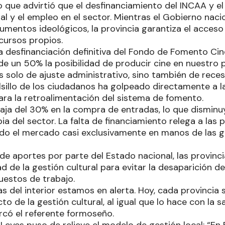
o que advirtió que el desfinanciamiento del INCAA y el
l y el empleo en el sector. Mientras el Gobierno naci
umentos ideológicos, la provincia garantiza el acceso
cursos propios.
la desfinanciación definitiva del Fondo de Fomento Ci
e un 50% la posibilidad de producir cine en nuestro pa
s solo de ajuste administrativo, sino también de rece
sillo de los ciudadanos ha golpeado directamente a la
ra la retroalimentación del sistema de fomento.
baja del 30% en la compra de entradas, lo que disminu
a del sector. La falta de financiamiento relega a las
ndo el mercado casi exclusivamente en manos de las g
de aportes por parte del Estado nacional, las provinc
ad de la gestión cultural para evitar la desaparición 
uestos de trabajo.
as del interior estamos en alerta. Hoy, cada provincia
to de la gestión cultural, al igual que lo hace con la sa
rcó el referente formoseño.