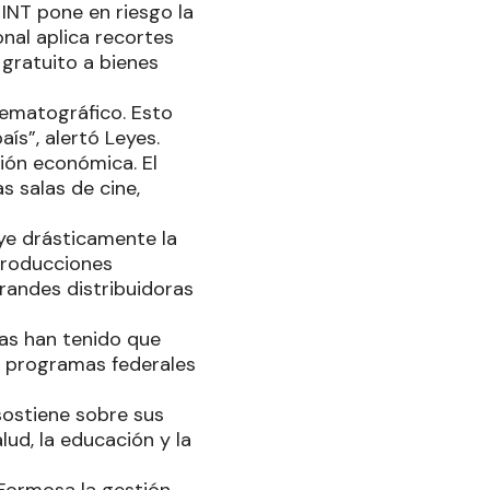
 INT pone en riesgo la
onal aplica recortes
 gratuito a bienes
nematográfico. Esto
ís”, alertó Leyes.
sión económica. El
s salas de cine,
ye drásticamente la
 producciones
randes distribuidoras
ias han tenido que
de programas federales
 sostiene sobre sus
lud, la educación y la