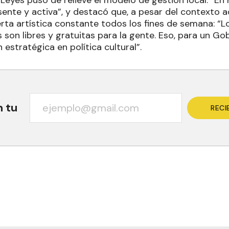
Leyes puso de relieve el modelo de gestión local: “En
sente y activa”, y destacó que, a pesar del contexto a
rta artística constante todos los fines de semana: “
son libres y gratuitas para la gente. Eso, para un Gob
 estratégica en política cultural”.
n tu
RECI