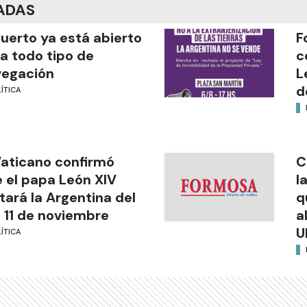
ADAS
puerto ya está abierto
F
a todo tipo de
c
vegación
L
d
ÍTICA
Vaticano confirmó
C
 el papa León XIV
l
itará la Argentina del
q
l 11 de noviembre
a
U
ÍTICA