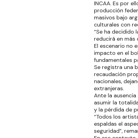
INCAA. Es por ell
producción federa
masivos bajo arg
culturales con re
“Se ha decidido 
reducirá en más d
El escenario no e
impacto en el bol
fundamentales pa
Se registra una 
recaudación propi
nacionales, deja
extranjeras.
Ante la ausencia 
asumir la totalid
y la pérdida de p
“Todos los artist
espaldas el aspec
seguridad”, rema