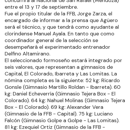
concurrirá al Nacional de San Rafael (Mendoza)
entre el 13 y 17 de septiembre.
Fue el propio titular de la FFB, Jorge Zarza, el
encargado de informar a la prensa que Agüero
será el técnico, y que tendrá como ayudante al
clorindense Manuel Ayala. En tanto que como
coordinador general de la selección se
desempeñará el experimentado entrenador
Delfino Altamirano.
El seleccionado formoseño estará integrado por
seis valores, que representan a gimnasios de
Capital, El Colorado, Ibarreta y Las Lomitas. La
nómina completa es la siguiente: 52 kg: Ricardo
Gonsle (Gimnasio Martillo Roldan - Ibarreta). 60
kg: Daniel Echeverría (Gimnasio Tejera Box - El
Colorado). 64 kg: Nahuel Molinas (Gimnasio Tejera
Box - El Colorado). 69 kg: Alexander Vera
(Gimnasio de la FFB - Capital). 75 kg: Luciano
Falcón (Gimnasio Golpe a Golpe - Las Lomitas).
81 kg: Ezequiel Ortiz (Gimnasio de la FFB -