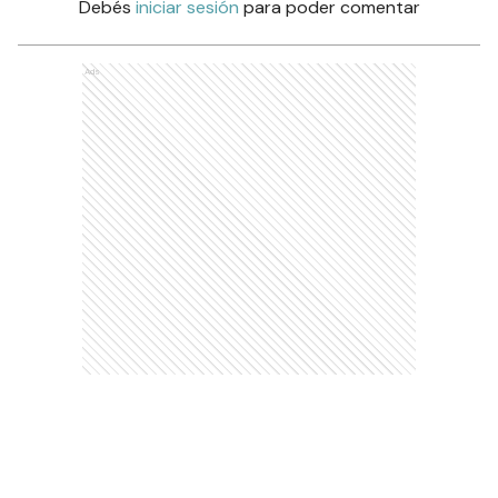
Debés
iniciar sesión
para poder comentar
Ads