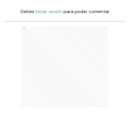
Debés
iniciar sesión
para poder comentar
Ads