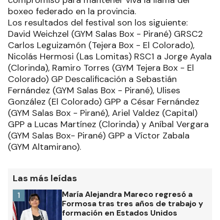
compromiso para mantener viva la llama del
boxeo federado en la provincia.
Los resultados del festival son los siguiente:
David Weichzel (GYM Salas Box - Pirané) GRSC2
Carlos Leguizamón (Tejera Box - El Colorado),
Nicolás Hermosi (Las Lomitas) RSC1 a Jorge Ayala
(Clorinda), Ramiro Torres (GYM Tejera Box - El
Colorado) GP Descalificación a Sebastián
Fernández (GYM Salas Box - Pirané), Ulises
González (El Colorado) GPP a César Fernández
(GYM Salas Box - Pirané), Ariel Valdez (Capital)
GPP a Lucas Martínez (Clorinda) y Aníbal Vergara
(GYM Salas Box- Pirané) GPP a Víctor Zabala
(GYM Altamirano).
Las más leídas
María Alejandra Mareco regresó a
1
Formosa tras tres años de trabajo y
formación en Estados Unidos