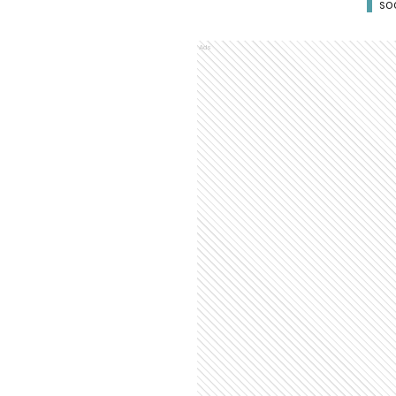
SO
Ads