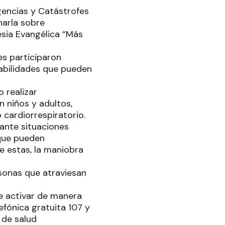
gencias y Catástrofes
harla sobre
esia Evangélica “Más
es participaron
abilidades que pueden
 realizar
 niños y adultos,
 cardiorrespiratorio.
ante situaciones
que pueden
e estas, la maniobra
rsonas que atraviesan
de activar de manera
efónica gratuita 107 y
 de salud