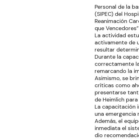
Personal de la b
(SIPEC) del Hospi
Reanimación Card
que Vencedores”
La actividad estu
activamente de u
resultar determin
Durante la capac
correctamente la
remarcando la im
Asimismo, se bri
críticas como a
presentarse tant
de Heimlich para 
La capacitación i
una emergencia r
Además, el equip
inmediata el sist
dio recomendacio