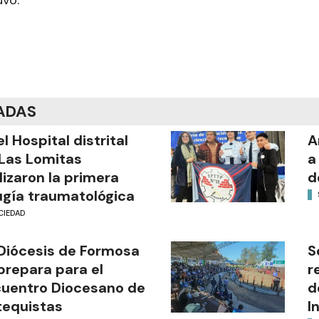
uvo.
ADAS
el Hospital distrital
A
Las Lomitas
a
lizaron la primera
d
ugía traumatológica
CIEDAD
Diócesis de Formosa
S
prepara para el
r
uentro Diocesano de
d
equistas
I