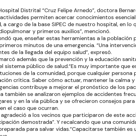
Hospital Distrital “Cruz Felipe Arnedo”, doctora Berna
 actividades permiten acercar conocimientos esencial
 a cargo de la base SIPEC de nuestro hospital, en lo 
iopulmonar y primeros auxilios”, mencionó.
ondó que, enseñar estas herramientas a la población 
s primeros minutos de una emergencia. “Una interven
ntes de la llegada del equipo salud”, expresó.
emarcó además que la prevención y la educación sanita
l sistema público de salud.“Es muy importante que 
stituciones de la comunidad, porque cualquier persona
ación crítica. Saber cómo actuar, mantener la calma y
encias contribuye a mejorar el pronóstico de los paci
da también se analizaron ejemplos de accidentes fre
gares y en la vía pública y se ofrecieron consejos para
en el caso que ocurran.
agradeció a los vecinos que participaron de este acci
ticipación demostrada”. Y recalcando que una comuni
eparada para salvar vidas.“Capacitarse también es 