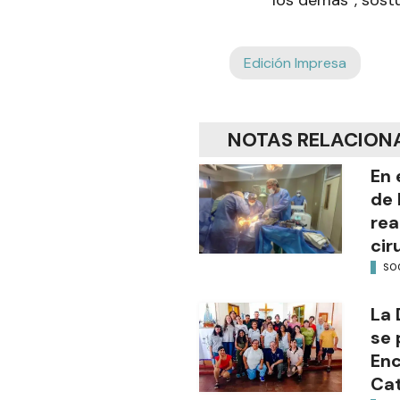
los demás”, sost
Edición Impresa
NOTAS RELACION
En 
de 
rea
cir
SO
La 
se 
Enc
Cat