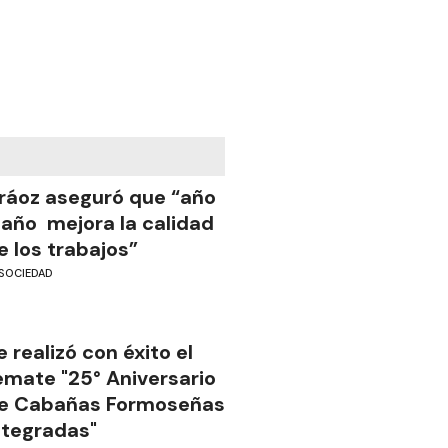
ráoz aseguró que “año
 año mejora la calidad
e los trabajos”
SOCIEDAD
e realizó con éxito el
emate "25° Aniversario
e Cabañas Formoseñas
ntegradas"