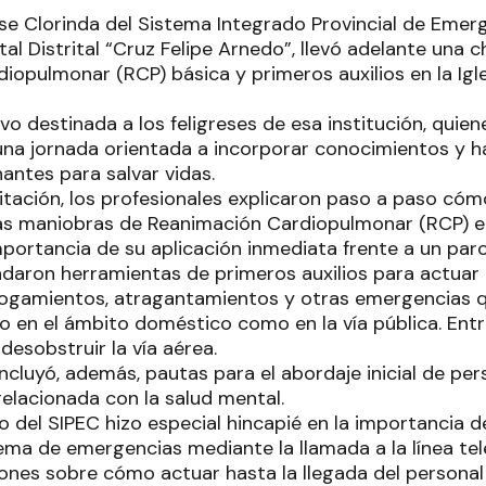
ase Clorinda del Sistema Integrado Provincial de Emer
tal Distrital “Cruz Felipe Arnedo”, llevó adelante una c
iopulmonar (RCP) básica y primeros auxilios en la Igl
vo destinada a los feligreses de esa institución, quien
na jornada orientada a incorporar conocimientos y h
antes para salvar vidas.
itación, los profesionales explicaron paso a paso cómo
s maniobras de Reanimación Cardiopulmonar (RCP) en
portancia de su aplicación inmediata frente a un paro
ndaron herramientas de primeros auxilios para actuar 
hogamientos, atragantamientos y otras emergencias 
o en el ámbito doméstico como en la vía pública. Entr
desobstruir la vía aérea.
ncluyó, además, pautas para el abordaje inicial de pe
elacionada con la salud mental.
o del SIPEC hizo especial hincapié en la importancia 
ema de emergencias mediante la llamada a la línea tel
nes sobre cómo actuar hasta la llegada del personal