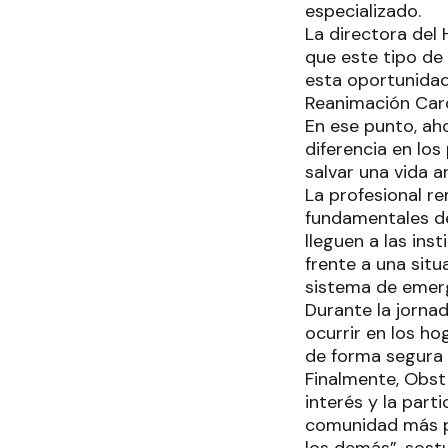
especializado.
La directora del 
que este tipo de
esta oportunidad,
Reanimación Card
En ese punto, ah
diferencia en lo
salvar una vida a
La profesional r
fundamentales de
lleguen a las in
frente a una situ
sistema de emerg
Durante la jorna
ocurrir en los ho
de forma segura 
Finalmente, Obst 
interés y la par
comunidad más pr