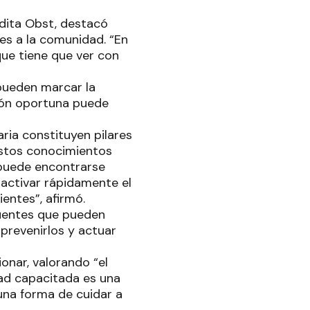
rdita Obst, destacó
es a la comunidad. “En
que tiene que ver con
pueden marcar la
ción oportuna puede
ria constituyen pilares
estos conocimientos
 puede encontrarse
 activar rápidamente el
entes”, afirmó.
cuentes que pueden
 prevenirlos y actuar
onar, valorando “el
dad capacitada es una
una forma de cuidar a