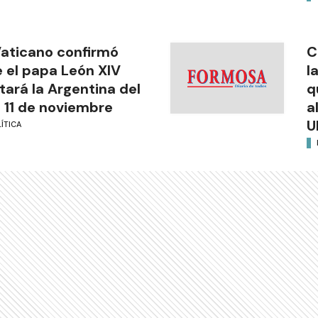
Vaticano confirmó
C
 el papa León XIV
l
itará la Argentina del
q
l 11 de noviembre
a
U
ÍTICA