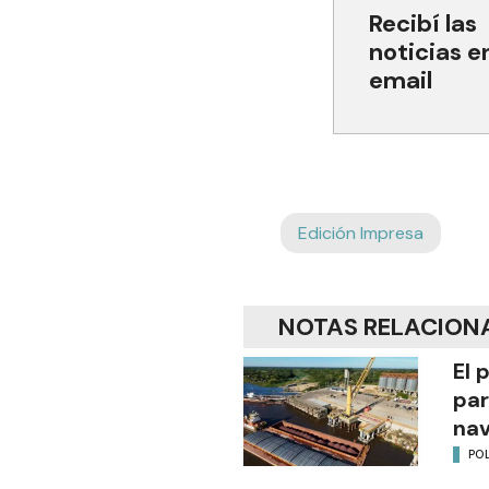
Recibí las
noticias e
email
Edición Impresa
NOTAS RELACION
El 
par
na
POL