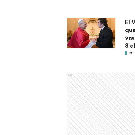
El 
que
vis
8 a
POL
Ads