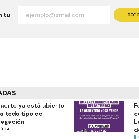
n tu
RECI
ADAS
puerto ya está abierto
F
a todo tipo de
c
vegación
L
d
ÍTICA