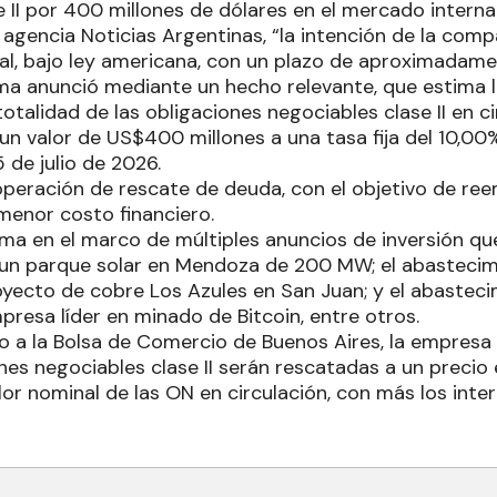
 II por 400 millones de dólares en el mercado interna
agencia Noticias Argentinas, “la intención de la comp
al, bajo ley americana, con un plazo de aproximadame
irma anunció mediante un hecho relevante, que estima 
totalidad de las obligaciones negociables clase II en c
 un valor de US$400 millones a una tasa fija del 10,0
 de julio de 2026.
operación de rescate de deuda, con el objetivo de ree
menor costo financiero.
ma en el marco de múltiples anuncios de inversión que
un parque solar en Mendoza de 200 MW; el abastecim
oyecto de cobre Los Azules en San Juan; y el abastec
presa líder en minado de Bitcoin, entre otros.
 a la Bolsa de Comercio de Buenos Aires, la empresa
nes negociables clase II serán rescatadas a un precio 
alor nominal de las ON en circulación, con más los int