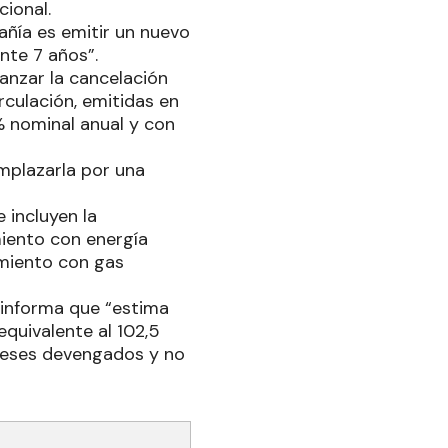
cional.
añía es emitir un nuevo
nte 7 años”.
lanzar la cancelación
irculación, emitidas en
0% nominal anual y con
mplazarla por una
 incluyen la
iento con energía
imiento con gas
 informa que “estima
equivalente al 102,5
ereses devengados y no