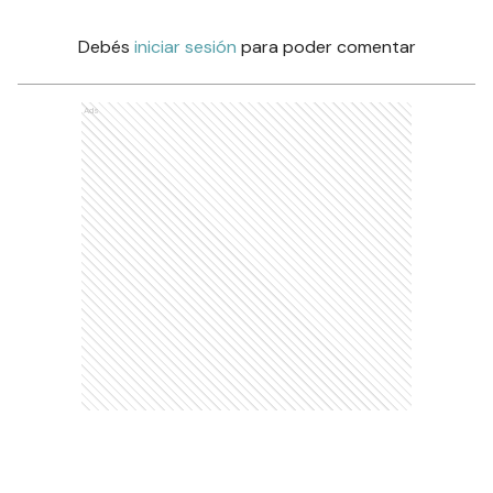
Debés
iniciar sesión
para poder comentar
Ads