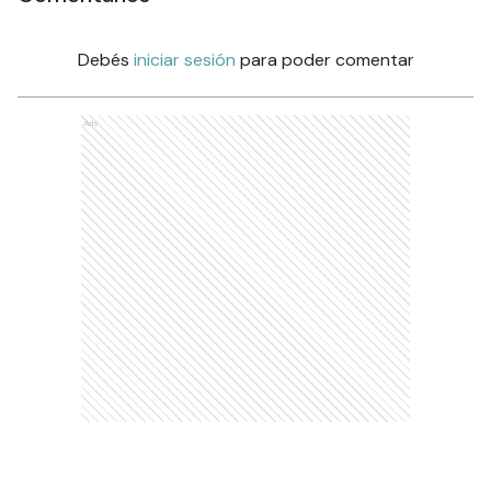
Debés
iniciar sesión
para poder comentar
Ads