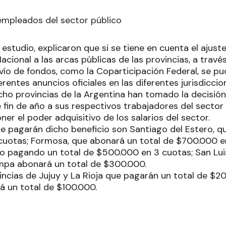
mpleados del sector público
 estudio, explicaron que si se tiene en cuenta el ajust
acional a las arcas públicas de las provincias, a travé
vío de fondos, como la Coparticipación Federal, se pu
erentes anuncios oficiales en las diferentes jurisdiccio
o provincias de la Argentina han tomado la decisió
 fin de año a sus respectivos trabajadores del sector 
ner el poder adquisitivo de los salarios del sector.
ue pagarán dicho beneficio son Santiago del Estero, q
cuotas; Formosa, que abonará un total de $700.000 en
io pagando un total de $500.000 en 3 cuotas; San Lui
mpa abonará un total de $300.000.
incias de Jujuy y La Rioja que pagarán un total de $20
á un total de $100.000.