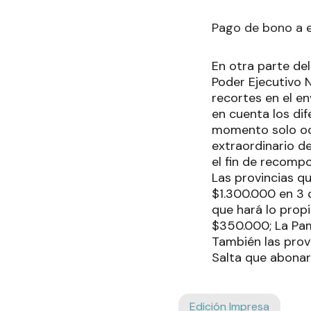
Pago de bono a e
En otra parte del
Poder Ejecutivo N
recortes en el en
en cuenta los dif
momento solo och
extraordinario de
el fin de recompo
Las provincias q
$1.300.000 en 3 
que hará lo prop
$350.000; La Pa
También las prov
Salta que abonar
Edición Impresa