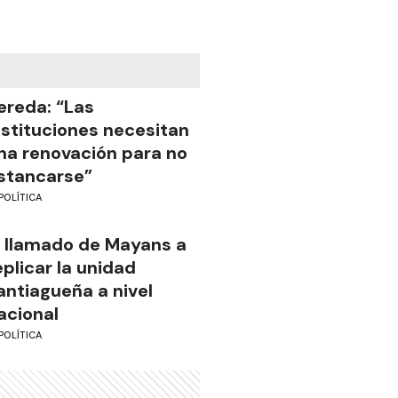
ereda: “Las
nstituciones necesitan
na renovación para no
stancarse”
POLÍTICA
l llamado de Mayans a
eplicar la unidad
antiagueña a nivel
acional
POLÍTICA