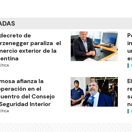
ADAS
decreto de
P
rzenegger paraliza el
i
ercio exterior de la
u
entina
e
ÍTICA
mosa afianza la
E
peración en el
r
uentro del Consejo
s
Seguridad Interior
n
ÍTICA