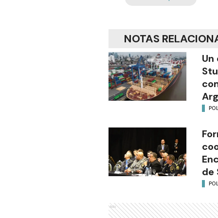
NOTAS RELACION
Un 
Stu
com
Arg
POL
For
coo
Enc
de 
POL
Ads