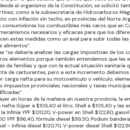
desde el organismo de la Constitución, se solicitó tan
rtínez, como a la subsecretaria de Hidrocarburos Mag
to con inflación sin techo, en provincias del Norte A
s consumidores los combustibles más caros que en C
mecanismos necesarios y eficaces para que los difere
cen estas medidas como un aval para subir todas las c
s alimentos”.
ue “se debería analizar las cargas impositivas de los 
tros elementos porque también entendemos que las es
es de familias y que con la actual situación sanitaria 
nta de carburantes, pero a este incremento debemos
r carga nafta para su motovehículo o vehículo, eleme
impuestos provinciales, nacionales y tasas municipa
ificadas”.
ayer en horas de la mañana en nuestra provincia, la 
 nafta Súper a $103,40 el litro, Shell a $105,40 y las
 la Infinia YPF $120,20, V-power en Shell $122,60, gaso
500 YPF $96,40, fórmula diesel $99,50, Podium bandera
sel – Infinia diesel $120,70, V-power diesel Shell $122,