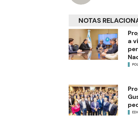
NOTAS RELACION
Pro
a v
per
Nac
POL
Pro
Gus
ped
EDI