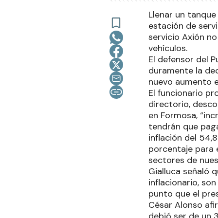
Llenar un tanque
estación de serv
servicio Axión no
vehículos.
El defensor del P
duramente la dec
nuevo aumento en
El funcionario pr
directorio, desc
en Formosa, “inc
tendrán que paga
inflación del 54
porcentaje para 
sectores de nues
Gialluca señaló 
inflacionario, so
punto que el pre
César Alonso afi
debió ser de un 