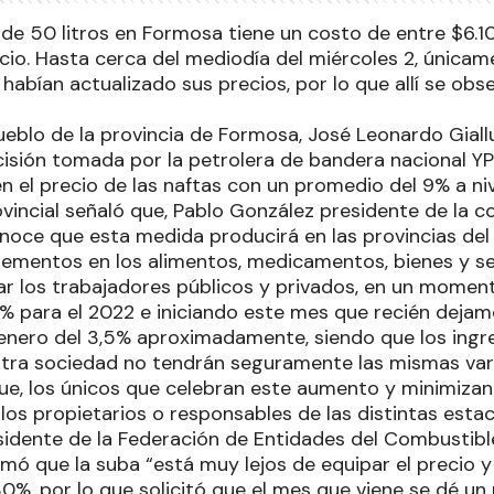
 de 50 litros en Formosa tiene un costo de entre $6.1
icio. Hasta cerca del mediodía del miércoles 2, únicam
 habían actualizado sus precios, por lo que allí se obs
ueblo de la provincia de Formosa, José Leonardo Giallu
isión tomada por la petrolera de bandera nacional YP
 el precio de las naftas con un promedio del 9% a nive
ovincial señaló que, Pablo González presidente de la 
onoce que esta medida producirá en las provincias de
rementos en los alimentos, medicamentos, bienes y ser
r los trabajadores públicos y privados, en un momen
,8% para el 2022 e iniciando este mes que recién deja
enero del 3,5% aproximadamente, siendo que los ingre
tra sociedad no tendrán seguramente las mismas vari
que, los únicos que celebran este aumento y minimiza
n los propietarios o responsables de las distintas estac
sidente de la Federación de Entidades del Combustible 
rmó que la suba “está muy lejos de equipar el precio 
30%, por lo que solicitó que el mes que viene se dé u