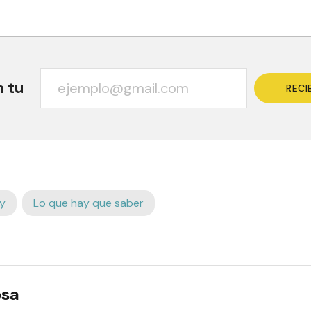
n tu
RECI
y
Lo que hay que saber
osa