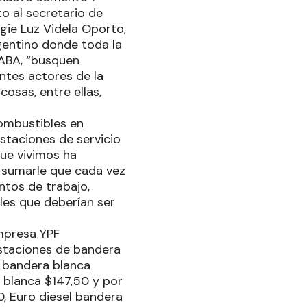
to al secretario de
gie Luz Videla Oporto,
rgentino donde toda la
ABA, “busquen
ntes actores de la
osas, entre ellas,
combustibles en
taciones de servicio
que vivimos ha
 sumarle que cada vez
ntos de trabajo,
les que deberían ser
empresa YPF
 estaciones de bandera
il bandera blanca
 blanca $147,50 y por
90, Euro diesel bandera