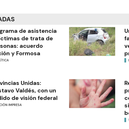
ADAS
grama de asistencia
U
íctimas de trata de
f
sonas: acuerdo
v
ión y Formosa
p
ÍTICA
vincias Unidas:
R
tavo Valdés, con un
p
ido de visión federal
c
s
CIÓN IMPRESA
b