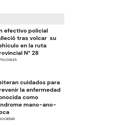
n efectivo policial
alleció tras volcar su
ehículo en la ruta
rovincial N° 28
POLICIALES
eiteran cuidados para
revenir la enfermedad
onocida como
índrome mano-ano-
oca
SOCIEDAD