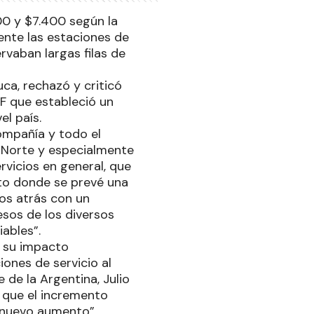
00 y $7.400 según la
ente las estaciones de
ervaban largas filas de
ca, rechazó y criticó
F que estableció un
l país.
compañía y todo el
l Norte y especialmente
vicios en general, que
to donde se prevé una
mos atrás con un
sos de los diversos
ables”.
n su impacto
iones de servicio al
de la Argentina, Julio
y que el incremento
n nuevo aumento”.