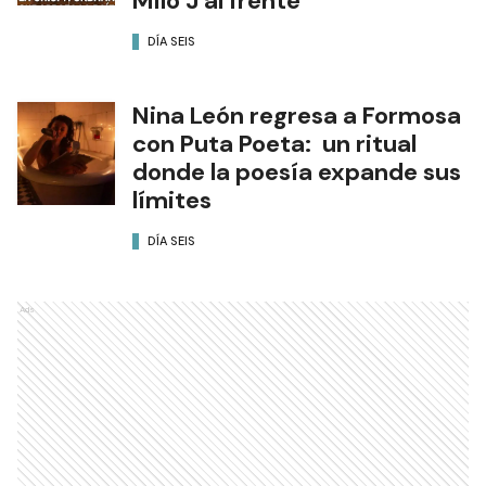
Milo J al frente
DÍA SEIS
Nina León regresa a Formosa
con Puta Poeta: un ritual
donde la poesía expande sus
límites
DÍA SEIS
Ads