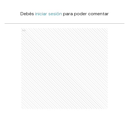
Debés
iniciar sesión
para poder comentar
Ads