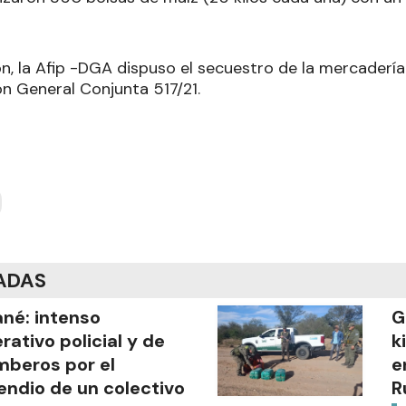
n, la Afip -DGA dispuso el secuestro de la mercadería 
ón General Conjunta 517/21
.
ADAS
ané: intenso
G
rativo policial y de
k
beros por el
e
endio de un colectivo
R