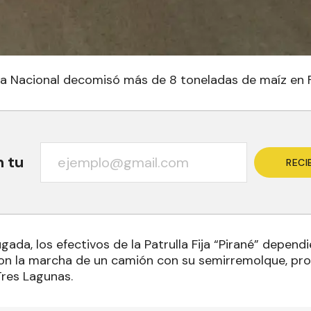
ía Nacional decomisó más de 8 toneladas de maíz en 
n tu
RECI
ada, los efectivos de la Patrulla Fija “Pirané” depen
ron la marcha de un camión con su semirremolque, pro
Tres Lagunas
.