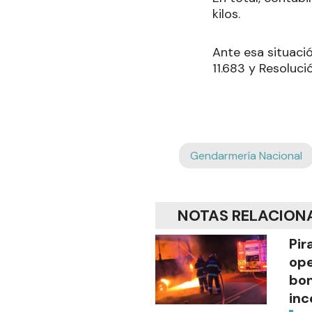
kilos
.
Ante esa situació
11.683 y Resoluci
Gendarmería Nacional
NOTAS RELACION
Pir
ope
bom
inc