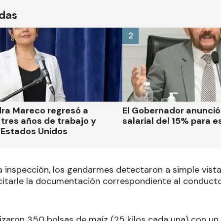
ídas
2
dra Mareco regresó a
El Gobernador anunci
tres años de trabajo y
salarial del 15% para e
 Estados Unidos
 inspección, los gendarmes detectaron a simple vis
licitarle la documentación correspondiente al conduct
lizaron 350 bolsas de maíz (25 kilos cada una) con un