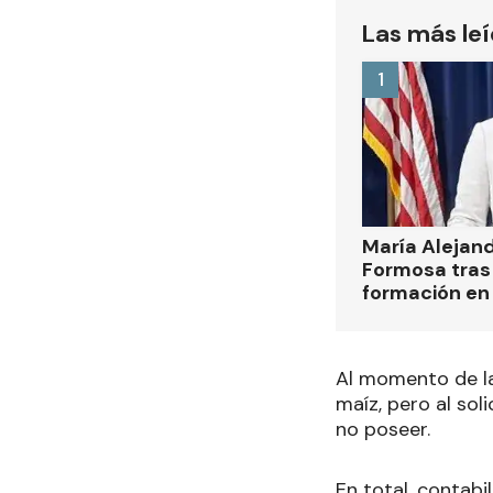
Las más le
1
María Alejan
Formosa tras 
formación en
Al momento de la
maíz, pero al so
no poseer
.
En total, contabi