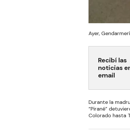
Ayer, Gendarmer
Recibí las
noticias e
email
Durante la madrug
“Pirané” detuvie
Colorado hasta 