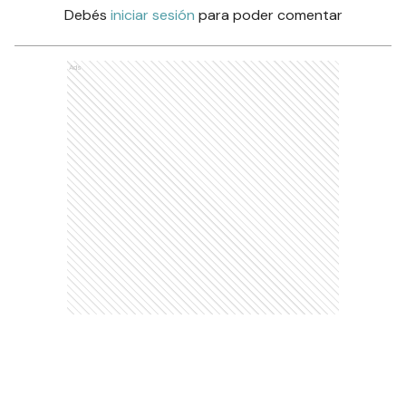
Debés
iniciar sesión
para poder comentar
Ads