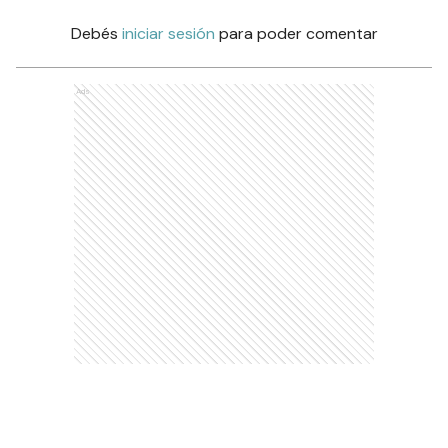
Debés
iniciar sesión
para poder comentar
Ads