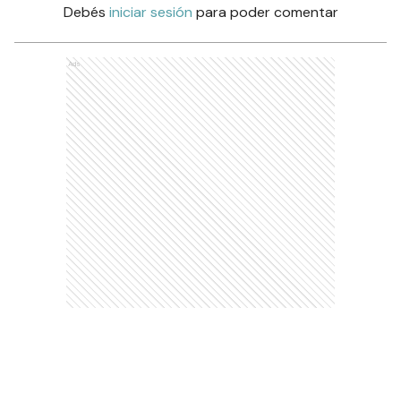
Debés
iniciar sesión
para poder comentar
Ads