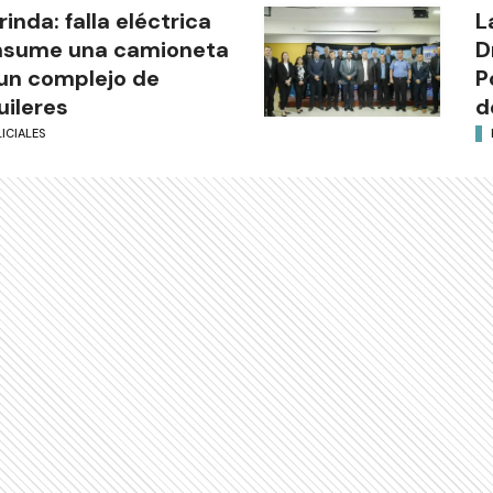
rinda: falla eléctrica
L
nsume una camioneta
D
un complejo de
P
uileres
d
ICIALES