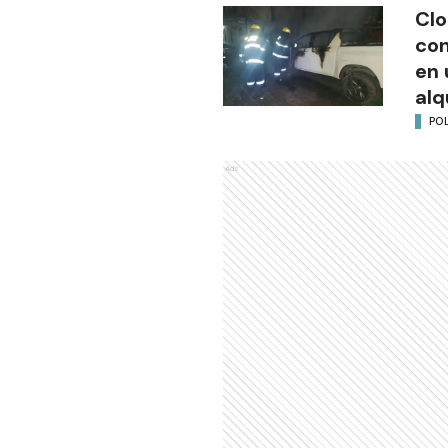
Clo
co
en 
alq
POL
Ads