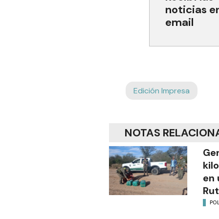
noticias e
email
Edición Impresa
NOTAS RELACION
Gen
kil
en 
Rut
POL