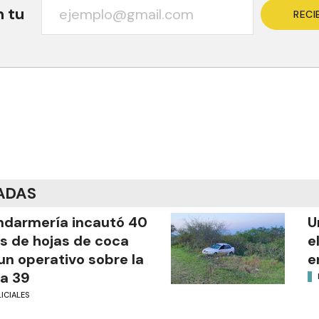
n tu
RECI
ADAS
darmería incautó 40
U
os de hojas de coca
e
un operativo sobre la
e
a 39
ICIALES