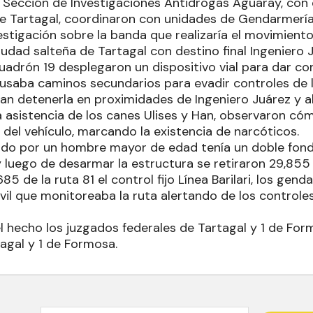
a Sección de Investigaciones Antidrogas Aguaray, con
 de Tartagal, coordinaron con unidades de Gendarmer
vestigación sobre la banda que realizaría el movimient
iudad salteña de Tartagal con destino final Ingeniero
cuadrón 19 desplegaron un dispositivo vial para dar c
 usaba caminos secundarios para evadir controles de l
an detenerla en proximidades de Ingeniero Juárez y a
a asistencia de los canes Ulises y Han, observaron có
del vehículo, marcando la existencia de narcóticos.
ado por un hombre mayor de edad tenía un doble fon
 luego de desarmar la estructura se retiraron 29,855
.685 de la ruta 81 el control fijo Línea Barilari, los ge
l que monitoreaba la ruta alertando de los controles
el hecho los juzgados federales de Tartagal y 1 de Form
agal y 1 de Formosa.