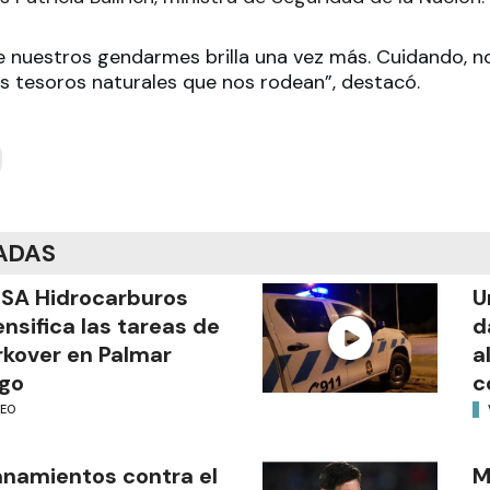
e nuestros gendarmes brilla una vez más. Cuidando, no
os tesoros naturales que nos rodean”, destacó.
ADAS
SA Hidrocarburos
U
ensifica las tareas de
d
kover en Palmar
a
go
c
DEO
anamientos contra el
M