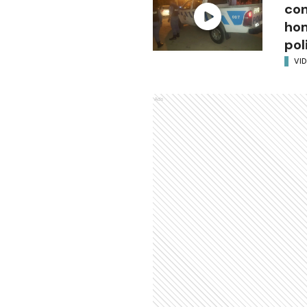
con
hom
pol
VI
Ads