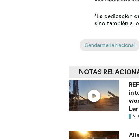
“La dedicación d
sino también a l
Gendarmería Nacional
NOTAS RELACION
REF
int
wor
Lar
VI
All