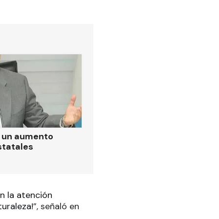
ó un aumento
statales
n la atención
turaleza!
”, señaló en