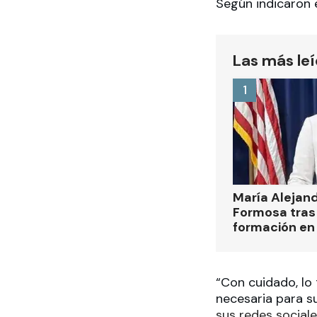
Según indicaron 
Las más le
1
María Alejan
Formosa tras 
formación en
“Con cuidado, lo 
necesaria para su
sus redes sociale