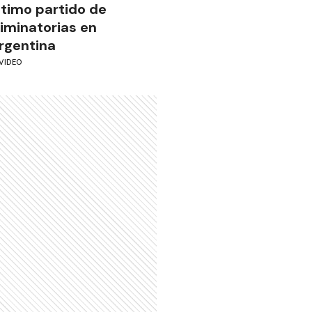
ltimo partido de
liminatorias en
rgentina
VIDEO