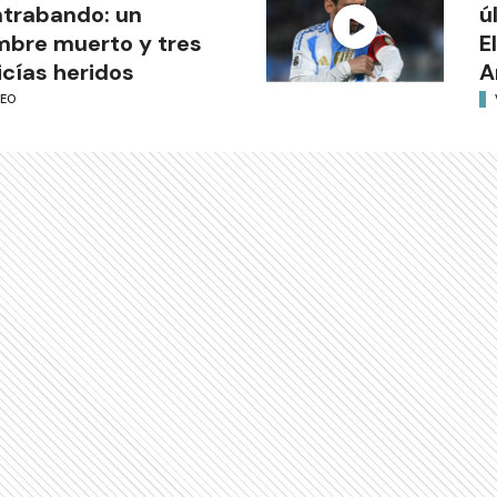
trabando: un
ú
bre muerto y tres
E
icías heridos
A
DEO