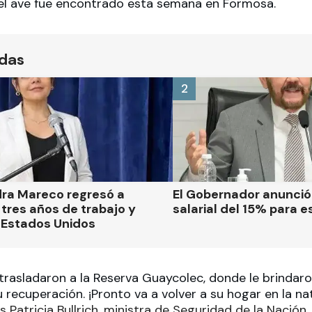
el ave fue encontrado esta semana en Formosa.
ídas
2
dra Mareco regresó a
El Gobernador anunci
tres años de trabajo y
salarial del 15% para e
 Estados Unidos
trasladaron a la Reserva Guaycolec, donde le brindaro
 recuperación. ¡Pronto va a volver a su hogar en la na
s Patricia Bullrich, ministra de Seguridad de la Nación.