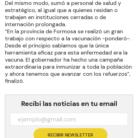
recibir la quinta dosis de refuerzo”.
“También estamos inmunizando a personas de 18
años para arriba que tengan algún factor de
riesgo y a un grupo de mayores de 12 años con
inmunocompromiso”, agregó el profesional.
Del mismo modo, sumó a personal de salud y
estratégico, al igual que a quienes residan o
trabajen en instituciones cerradas o de
internación prolongada.
“En la provincia de Formosa se realizó un gran
trabajo con respecto a la vacunación -ponderó-.
Desde el principio sabíamos que la única
herramienta eficaz para esta enfermedad era la
vacuna. El gobernador ha hecho una campaña
extraordinaria para inmunizar a toda la población
y ahora tenemos que avanzar con los refuerzos”,
finalizó.