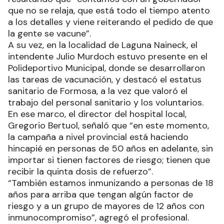
cuidándonos y vacunándonos”.
“Hay que ser conscientes de que esto es algo
que debemos aprovechar; tenemos que estar
inmunizados, ya que se habla de una posible
nueva ola, que ojalá que no sea así”, marcó,
resaltando que “contamos con un gobernador
que no se relaja, que está todo el tiempo atento
a los detalles y viene reiterando el pedido de que
la gente se vacune”.
A su vez, en la localidad de Laguna Naineck, el
intendente Julio Murdoch estuvo presente en el
Polideportivo Municipal, donde se desarrollaron
las tareas de vacunación, y destacó el estatus
sanitario de Formosa, a la vez que valoró el
trabajo del personal sanitario y los voluntarios.
En ese marco, el director del hospital local,
Gregorio Bertuol, señaló que “en este momento,
la campaña a nivel provincial está haciendo
hincapié en personas de 50 años en adelante, sin
importar si tienen factores de riesgo; tienen que