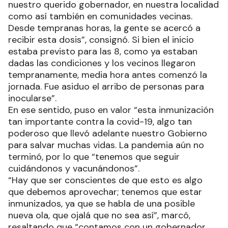
mayores de 18 años que aún no tenían la tercera
o cuarta dosis de las vacunas.
Al respecto, el intendente de Riacho He Hé, Rubén
Solalinde, destacó: “Tuvimos otra jornada de
salud y vida de una campaña que lleva adelante
nuestro querido gobernador, en nuestra localidad
como así también en comunidades vecinas.
Desde tempranas horas, la gente se acercó a
recibir esta dosis”, consignó. Si bien el inicio
estaba previsto para las 8, como ya estaban
dadas las condiciones y los vecinos llegaron
tempranamente, media hora antes comenzó la
jornada. Fue asiduo el arribo de personas para
inocularse”.
En ese sentido, puso en valor “esta inmunización
tan importante contra la covid-19, algo tan
poderoso que llevó adelante nuestro Gobierno
para salvar muchas vidas. La pandemia aún no
terminó, por lo que “tenemos que seguir