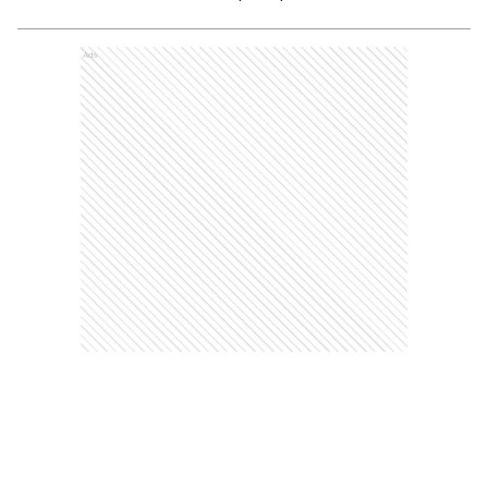
Comentarios
Debés
iniciar sesión
para poder comentar
Ads