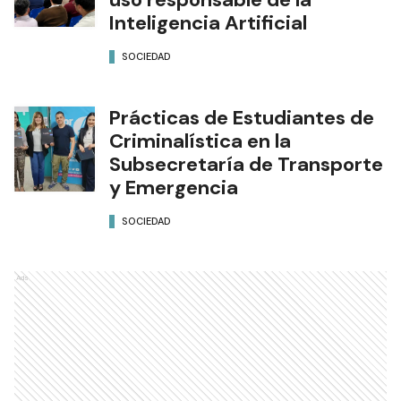
Formosa capacitó a cerca de
200 agentes públicos en el
uso responsable de la
Inteligencia Artificial
SOCIEDAD
Prácticas de Estudiantes de
Criminalística en la
Subsecretaría de Transporte
y Emergencia
SOCIEDAD
Ads