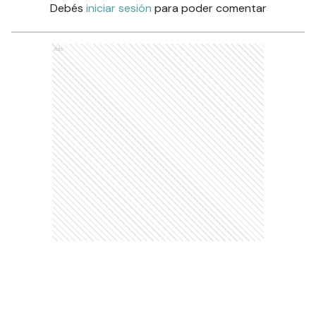
Debés
iniciar sesión
para poder comentar
Ads