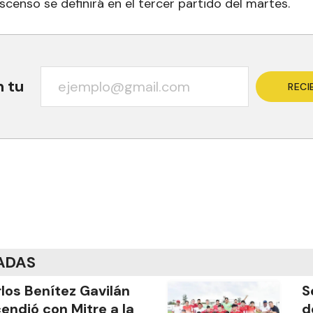
censo se definirá en el tercer partido del martes.
n tu
RECI
ADAS
los Benítez Gavilán
S
endió con Mitre a la
d