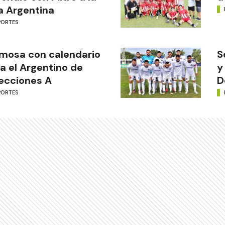
a Argentina
PORTES
mosa con calendario
S
a el Argentino de
y
ecciones A
D
PORTES