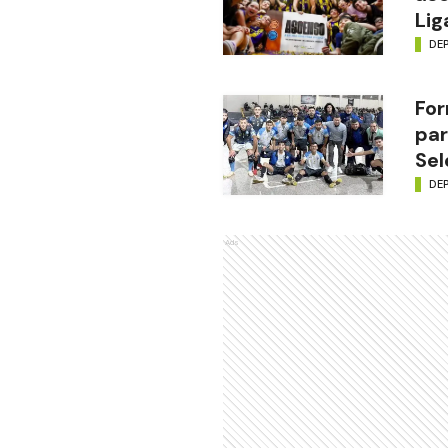
Lig
DE
For
par
Sel
DE
Ads