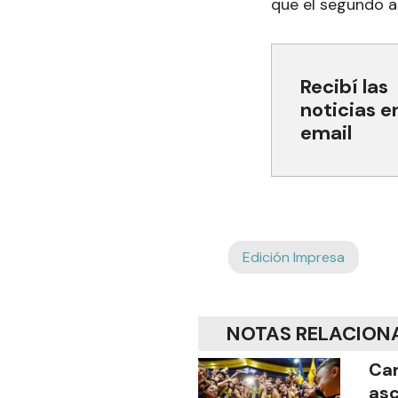
que el segundo as
Recibí las
noticias e
email
Edición Impresa
NOTAS RELACION
Car
asc