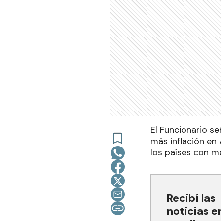
El Funcionario s
más inflación en 
los países con m
Recibí las
noticias e