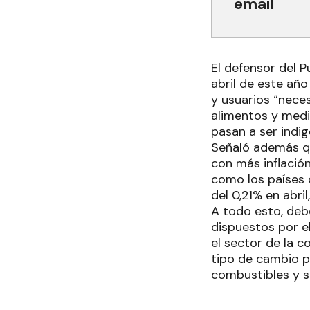
email
El defensor del P
abril de este añ
y usuarios “neces
alimentos y medi
pasan a ser indi
Señaló además qu
con más inflación
como los países c
del 0,21% en abri
A todo esto, debe
dispuestos por el
el sector de la c
tipo de cambio 
combustibles y se