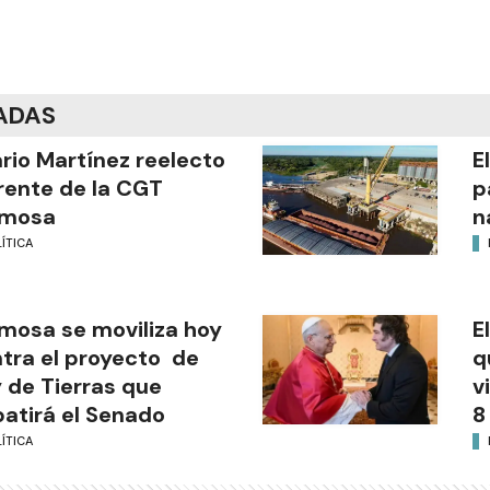
ADAS
ario Martínez reelecto
E
frente de la CGT
p
rmosa
n
ÍTICA
mosa se moviliza hoy
E
tra el proyecto de
q
 de Tierras que
v
atirá el Senado
8
ÍTICA