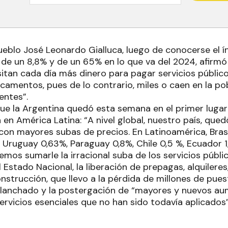
ueblo José Leonardo Gialluca, luego de conocerse el ín
o de un 8,8% y de un 65% en lo que va del 2024, afirm
itan cada día más dinero para pagar servicios público
camentos, pues de lo contrario, miles o caen en la p
gentes”.
e la Argentina quedó esta semana en el primer lugar 
 en América Latina: “A nivel global, nuestro país, quedó
on mayores subas de precios. En Latinoamérica, Brasil
l, Uruguay 0,63%, Paraguay 0,8%, Chile 0,5 %, Ecuador 
mos sumarle la irracional suba de los servicios públi
 Estado Nacional, la liberación de prepagas, alquiler
onstrucción, que llevo a la pérdida de millones de pue
planchado y la postergación de “mayores y nuevos a
rvicios esenciales que no han sido todavía aplicados”