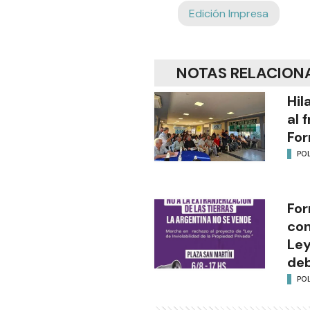
Edición Impresa
NOTAS RELACION
Hil
al 
Fo
POL
For
con
Ley
deb
POL