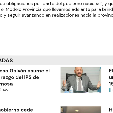
de obligaciones por parte del gobierno nacional”, y 
l Modelo Provincia que llevamos adelante para brind
 y seguir avanzando en realizaciones hacia la provi
.
ADAS
esa Galván asume el
E
erazgo del IPS de
u
rmosa
1
ÍTICA
Gobierno cede
H