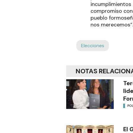
incumplimientos 
compromiso con e
pueblo formoseño
nos merecemos”
Elecciones
NOTAS RELACION
Ter
lid
Fo
POL
El 