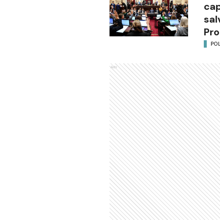
cap
sal
Pro
POL
Ads