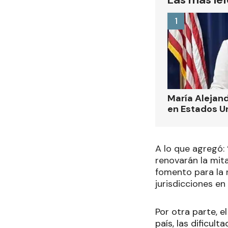
1
María Alejand
en Estados U
A lo que agregó: 
renovarán la mita
fomento para la 
jurisdicciones en
Por otra parte, 
país, las dificul