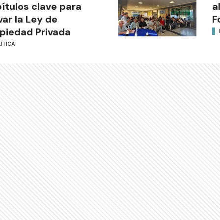
ítulos clave para
a
var la Ley de
F
piedad Privada
ÍTICA