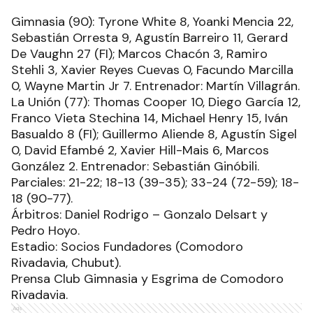
Gimnasia (90): Tyrone White 8, Yoanki Mencia 22,
Sebastián Orresta 9, Agustín Barreiro 11, Gerard
De Vaughn 27 (FI); Marcos Chacón 3, Ramiro
Stehli 3, Xavier Reyes Cuevas 0, Facundo Marcilla
0, Wayne Martin Jr 7. Entrenador: Martín Villagrán.
La Unión (77): Thomas Cooper 10, Diego García 12,
Franco Vieta Stechina 14, Michael Henry 15, Iván
Basualdo 8 (FI); Guillermo Aliende 8, Agustín Sigel
0, David Efambé 2, Xavier Hill-Mais 6, Marcos
González 2. Entrenador: Sebastián Ginóbili.
Parciales: 21-22; 18-13 (39-35); 33-24 (72-59); 18-
18 (90-77).
Árbitros: Daniel Rodrigo – Gonzalo Delsart y
Pedro Hoyo.
Estadio: Socios Fundadores (Comodoro
Rivadavia, Chubut).
Prensa Club Gimnasia y Esgrima de Comodoro
Rivadavia.
Ads