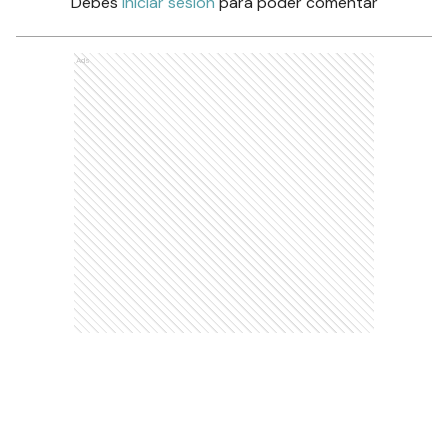
Debés
iniciar sesión
para poder comentar
Ads