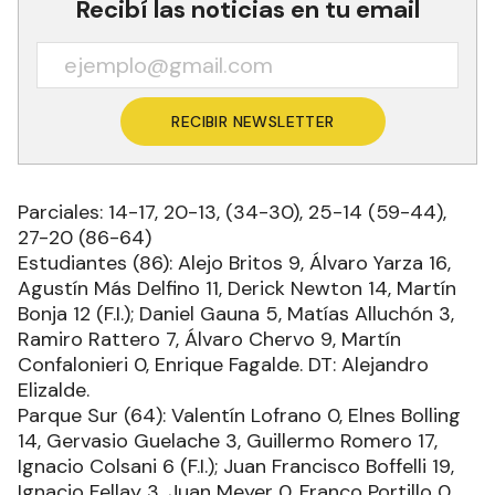
Recibí las noticias en tu email
RECIBIR NEWSLETTER
Parciales: 14-17, 20-13, (34-30), 25-14 (59-44),
27-20 (86-64)
Estudiantes (86): Alejo Britos 9, Álvaro Yarza 16,
Agustín Más Delfino 11, Derick Newton 14, Martín
Bonja 12 (F.I.); Daniel Gauna 5, Matías Alluchón 3,
Ramiro Rattero 7, Álvaro Chervo 9, Martín
Confalonieri 0, Enrique Fagalde. DT: Alejandro
Elizalde.
Parque Sur (64): Valentín Lofrano 0, Elnes Bolling
14, Gervasio Guelache 3, Guillermo Romero 17,
Ignacio Colsani 6 (F.I.); Juan Francisco Boffelli 19,
Ignacio Fellay 3, Juan Meyer 0, Franco Portillo 0,