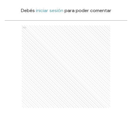
Debés
iniciar sesión
para poder comentar
Ads