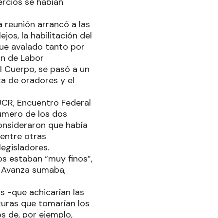
tercios se habían
a reunión arrancó a las
jos, la habilitación del
fue avalado tanto por
ón de Labor
l Cuerpo, se pasó a un
ta de oradores y el
UCR, Encuentro Federal
número de los dos
consideraron que había
 entre otras
legisladores.
os estaban “muy finos”,
d Avanza sumaba,
as -que achicarían las
turas que tomarían los
s de, por ejemplo,