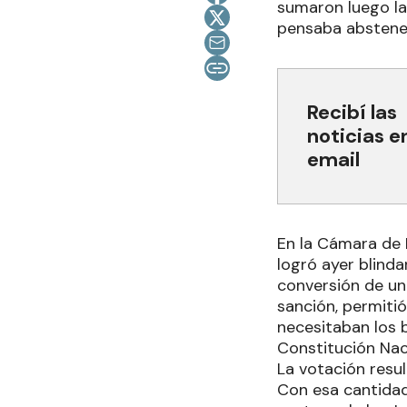
sumaron luego la
pensaba abstener
Recibí las
noticias e
email
En la Cámara de D
logró ayer blindar
conversión de un
sanción, permiti
necesitaban los b
Constitución Nac
La votación resu
Con esa cantidad