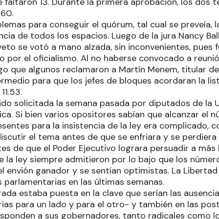
Le faltaron 13. Durante la primera aprobación, los dos 
60.
emas para conseguir el quórum, tal cual se preveía, l
encia de todos los espacios. Luego de la jura Nancy Balle
veto se votó a mano alzada, sin inconvenientes, pues 
o por el oficialismo. Al no haberse convocado a reuni
lgo que algunos reclamaron a Martín Menem, titular de
rmedio para que los jefes de bloques acordaran la lis
11.53.
sido solicitada la semana pasada por diputados de la 
vica. Si bien varios opositores sabían que alcanzar el 
esentes para la insistencia de la ley era complicado, 
scutir el tema antes de que se enfriara y se perdiera
es de que el Poder Ejecutivo lograra persuadir a más 
e la ley siempre admitieron por lo bajo que los númer
el envión ganador y se sentían optimistas. La Liberta
 parlamentarias en las últimas semanas.
irada estaba puesta en la clave que serían las ausenci
ias para un lado y para el otro- y también en las pos
sponden a sus gobernadores, tanto radicales como lo