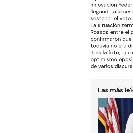
Innovación Federa
llegando a la se
sostener el veto
La situación term
Rosada entre el 
confirmaron que d
todavía no era d
Tras la foto, que
optimismo oposit
de varios discurs
Las más le
1