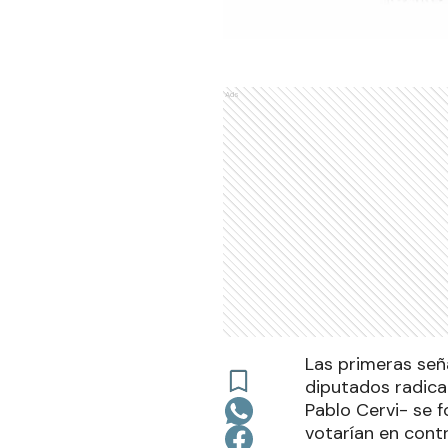
Ads
Las primeras seña
diputados radical
Pablo Cervi- se f
votarían en cont