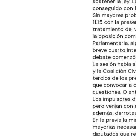
sostener la ley. 
conseguido con 1
Sin mayores probl
11.15 con la pres
tratamiento del 
la oposición com
Parlamentaria, a
breve cuarto inte
debate comenzó 
La sesión había 
y la Coalición Cí
tercios de los pr
que convocar a di
cuestiones. O ant
Los impulsores d
pero venían con 
además, derrotas
En la previa la m
mayorías necesar
diputados que re