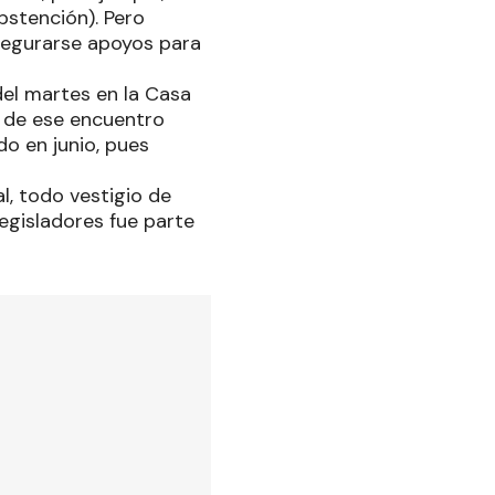
bstención). Pero
asegurarse apoyos para
del martes en la Casa
s de ese encuentro
do en junio, pues
l, todo vestigio de
egisladores fue parte