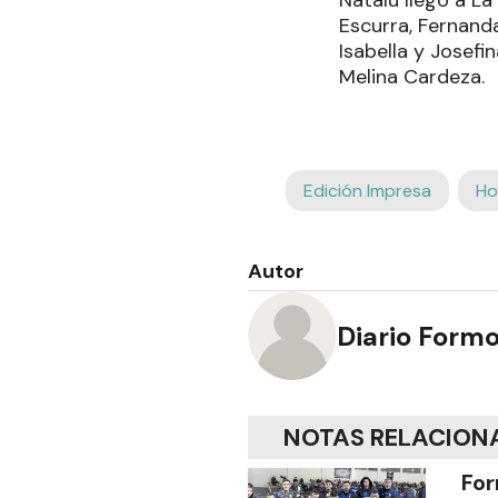
Natalú llegó a La 
Escurra, Fernand
Isabella y Josefi
Melina Cardeza.
Edición Impresa
Ho
Autor
Diario Form
NOTAS RELACION
For