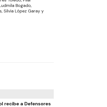
res Toledo, Pilar
 Ludmila Bogado,
s, Silvia López Garay y
ol recibe a Defensores