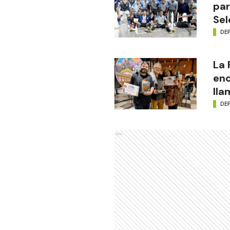
par
Sel
DE
La
enc
lla
DE
Ads