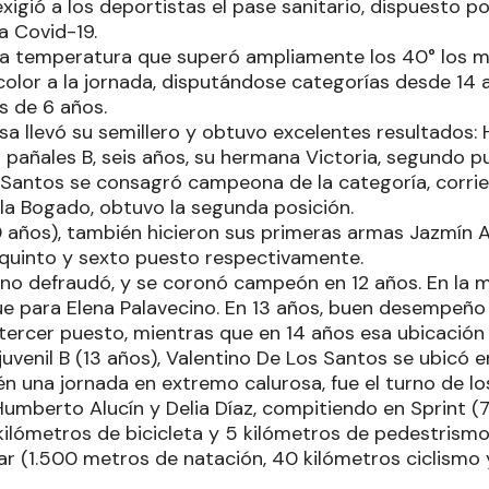
xigió a los deportistas el pase sanitario, dispuesto p
la Covid-19.
una temperatura que superó ampliamente los 40° los m
y color a la jornada, disputándose categorías desde 1
 de 6 años.
sa llevó su semillero y obtuvo excelentes resultados:
 pañales B, seis años, su hermana Victoria, segundo p
Santos se consagró campeona de la categoría, corrien
a Bogado, obtuvo la segunda posición.
10 años), también hicieron sus primeras armas Jazmín 
quinto y sexto puesto respectivamente.
 no defraudó, y se coronó campeón en 12 años. En la 
fue para Elena Palavecino. En 13 años, buen desempeño
tercer puesto, mientras que en 14 años esa ubicación 
juvenil B (13 años), Valentino De Los Santos se ubicó 
én una jornada en extremo calurosa, fue el turno de l
umberto Alucín y Delia Díaz, compitiendo en Sprint 
 kilómetros de bicicleta y 5 kilómetros de pedestrismo 
ar (1.500 metros de natación, 40 kilómetros ciclismo 