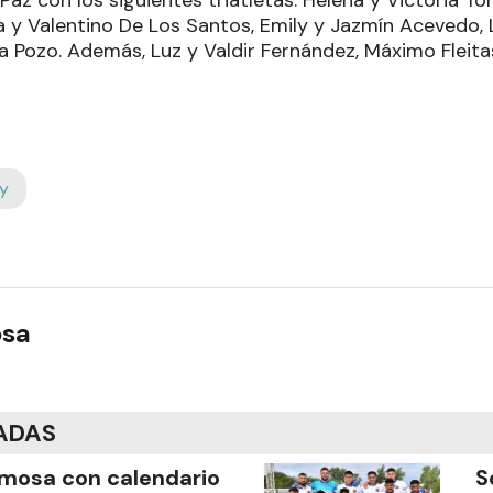
Paz con los siguientes triatletas: Helena y Victoria Tor
a y Valentino De Los Santos, Emily y Jazmín Acevedo,
na Pozo. Además, Luz y Valdir Fernández, Máximo Fleita
y
osa
ADAS
mosa con calendario
S