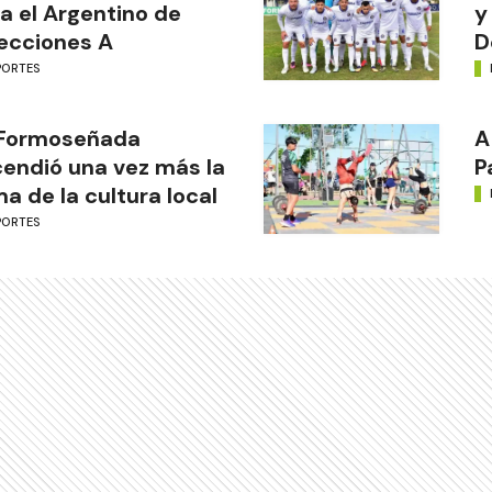
a el Argentino de
y
ecciones A
D
PORTES
 Formoseñada
A
endió una vez más la
P
ma de la cultura local
PORTES