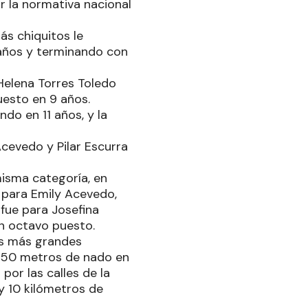
or la normativa nacional
ás chiquitos le
4 años y terminando con
 Helena Torres Toledo
uesto en 9 años.
do en 11 años, y la
Acevedo y Pilar Escurra
misma categoría, en
 para Emily Acevedo,
fue para Josefina
en octavo puesto.
os más grandes
(750 metros de nado en
por las calles de la
y 10 kilómetros de