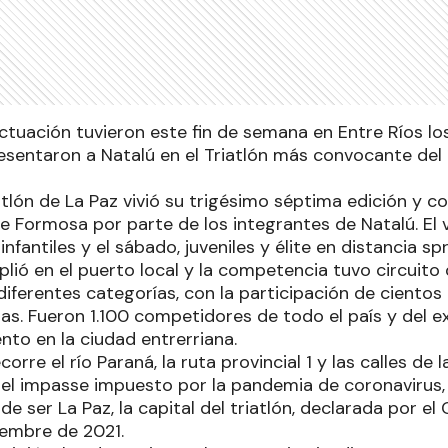
uación tuvieron este fin de semana en Entre Ríos los i
esentaron a Natalú en el Triatlón más convocante del 
iatlón de La Paz vivió su trigésimo séptima edición y 
 Formosa por parte de los integrantes de Natalú. El v
nfantiles y el sábado, juveniles y élite en distancia sp
lió en el puerto local y la competencia tuvo circuito 
iferentes categorías, con la participación de cientos
ias. Fueron 1.100 competidores de todo el país y del ex
ento en la ciudad entrerriana.
orre el río Paraná, la ruta provincial 1 y las calles de
del impasse impuesto por la pandemia de coronavirus, 
de ser La Paz, la capital del triatlón, declarada por e
iembre de 2021.