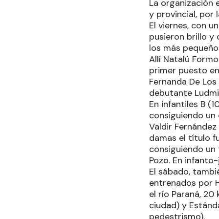
La organización e
y provincial, por 
El viernes, con 
pusieron brillo 
los más pequeños
Allí Natalú Formo
primer puesto en
Fernanda De Los 
debutante Ludmil
En infantiles B (
consiguiendo un 
Valdir Fernández
damas el título 
consiguiendo un 
Pozo. En infanto-
El sábado, tambi
entrenados por H
el río Paraná, 20
ciudad) y Estánd
pedestrismo).