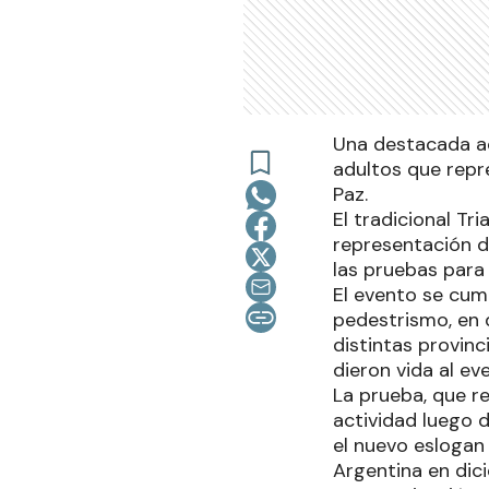
Una destacada act
adultos que repr
Paz.
El tradicional Tr
representación de
las pruebas para i
El evento se cump
pedestrismo, en d
distintas provinc
dieron vida al ev
La prueba, que rec
actividad luego 
el nuevo eslogan 
Argentina en dic