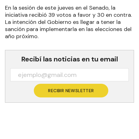
En la sesión de este jueves en el Senado, la
iniciativa recibió 39 votos a favor y 30 en contra.
La intención del Gobierno es llegar a tener la
sanción para implementarla en las elecciones del
año próximo.
Recibí las noticias en tu email
RECIBIR NEWSLETTER
A más de dos años de su aprobación en
Diputados, el oficialismo logró este jueves en el
Senado dar luz verde al proyecto de boleta única
de papel, que recibió cambios y de esta manera