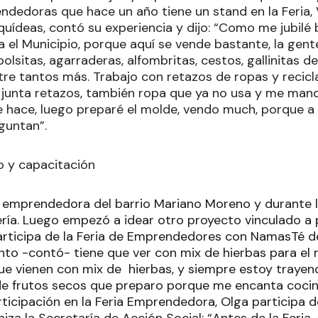
ndedoras que hace un año tiene un stand en la Feria,
rquídeas, contó su experiencia y dijo: “Como me jubil
za el Municipio, porque aquí se vende bastante, la ge
lsitas, agarraderas, alfombritas, cestos, gallinitas de
ntre tantos más. Trabajo con retazos de ropas y recic
 junta retazos, también ropa que ya no usa y me manda
hace, luego preparé el molde, vendo much, porque a l
guntan”.
 y capacitación
 emprendedora del barrio Mariano Moreno y durante 
ería. Luego empezó a idear otro proyecto vinculado a
rticipa de la Feria de Emprendedores con NamasTé des
to -contó- tiene que ver con mix de hierbas para el 
que vienen con mix de hierbas, y siempre estoy trayen
e frutos secos que preparo porque me encanta cocin
ticipación en la Feria Emprendedora, Olga participa d