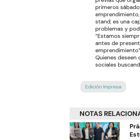
previas que organ
primeros sábado
emprendimiento, 
stand; es una ca
problemas y pode
“Estamos siempre
antes de present
emprendimiento”
Quienes deseen c
sociales buscando
Edición Impresa
NOTAS RELACION
Prá
Est