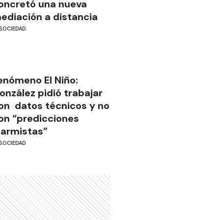
oncretó una nueva
ediación a distancia
SOCIEDAD
enómeno El Niño:
onzález pidió trabajar
on datos técnicos y no
on “predicciones
larmistas”
SOCIEDAD