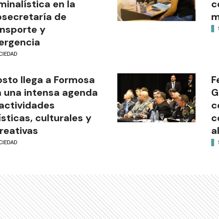
minalística en la
c
secretaría de
m
nsporte y
ergencia
CIEDAD
sto llega a Formosa
F
 una intensa agenda
G
actividades
c
ísticas, culturales y
c
reativas
a
CIEDAD