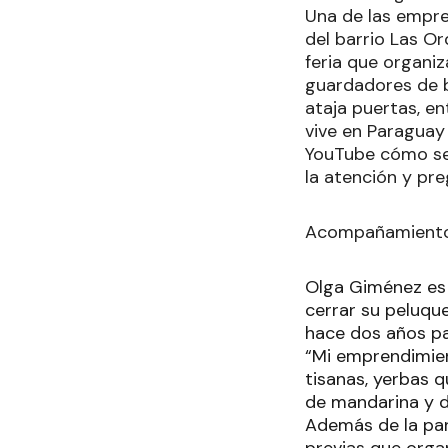
Una de las empre
del barrio Las O
feria que organi
guardadores de bo
ataja puertas, e
vive en Paraguay
YouTube cómo se 
la atención y pre
Acompañamiento
Olga Giménez es
cerrar su peluqu
hace dos años pa
“Mi emprendimien
tisanas, yerbas 
de mandarina y d
Además de la par