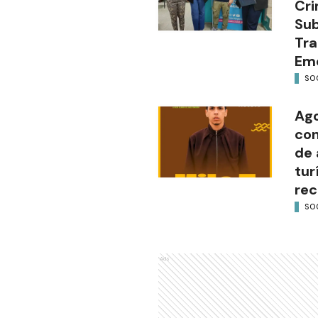
Cri
Sub
Tra
Em
SO
Ago
con
de 
tur
rec
SO
Ads