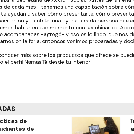
iza la Secretaría de Acción Social: “Antes de la Feria
s de cada mes-, tenemos una capacitación sobre cóm
te ayudan a saber cómo presentarte, cómo presentar
pacitación y también una ayuda a cada persona que en 
mos hablar en ese momento con las chicas de Acción
 acompañadas -agregó- y eso es lo lindo, que nos d
arnos en la feria, entonces venimos preparadas y dec
.
onocer más sobre los productos que ofrece se puede
 el perfil NamasTé desde tu interior.
ADAS
cticas de
T
udiantes de
l