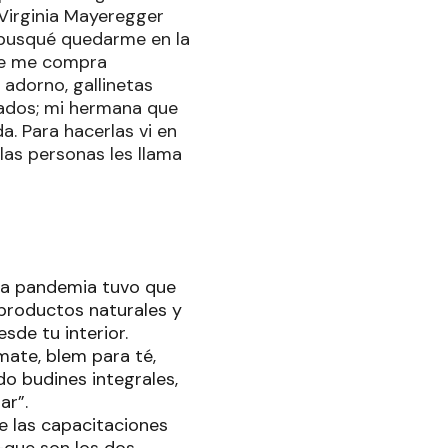
 Virginia Mayeregger
é busqué quedarme en la
nte me compra
 adorno, gallinetas
lados; mi hermana que
. Para hacerlas vi en
as personas les llama
la pandemia tuvo que
 productos naturales y
de tu interior.
mate, blem para té,
do budines integrales,
ar”.
e las capacitaciones