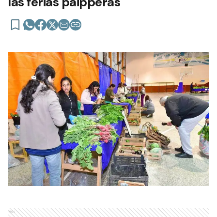
las ferias paipperas
Ads